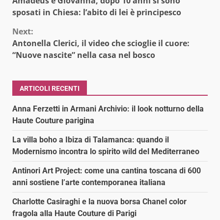
Amadeus e Giovanna, dopo 10 anni si sono
Reading
sposati in Chiesa: l’abito di lei è principesco
Next:
Antonella Clerici, il video che scioglie il cuore:
“Nuove nascite” nella casa nel bosco
ARTICOLI RECENTI
Anna Ferzetti in Armani Archivio: il look notturno della
Haute Couture parigina
La villa boho a Ibiza di Talamanca: quando il
Modernismo incontra lo spirito wild del Mediterraneo
Antinori Art Project: come una cantina toscana di 600
anni sostiene l’arte contemporanea italiana
Charlotte Casiraghi e la nuova borsa Chanel color
fragola alla Haute Couture di Parigi