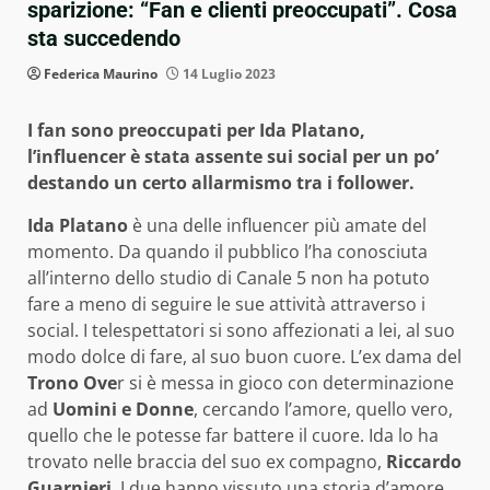
sparizione: “Fan e clienti preoccupati”. Cosa
sta succedendo
Federica Maurino
14 Luglio 2023
I fan sono preoccupati per Ida Platano,
l’influencer è stata assente sui social per un po’
destando un certo allarmismo tra i follower.
Ida Platano
è una delle influencer più amate del
momento. Da quando il pubblico l’ha conosciuta
all’interno dello studio di Canale 5 non ha potuto
fare a meno di seguire le sue attività attraverso i
social. I telespettatori si sono affezionati a lei, al suo
modo dolce di fare, al suo buon cuore. L’ex dama del
Trono Ove
r si è messa in gioco con determinazione
ad
Uomini e Donne
, cercando l’amore, quello vero,
quello che le potesse far battere il cuore. Ida lo ha
trovato nelle braccia del suo ex compagno,
Riccardo
Guarnieri
. I due hanno vissuto una storia d’amore