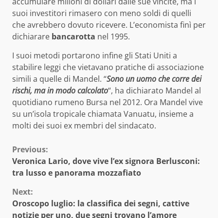
accumulare milioni di dollari dalle sue vincite, ma i
suoi investitori rimasero con meno soldi di quelli
che avrebbero dovuto ricevere. L’economista finì per
dichiarare
bancarotta
nel 1995.
I suoi metodi portarono infine gli Stati Uniti a
stabilire leggi che vietavano pratiche di associazione
simili a quelle di Mandel. “
Sono un uomo che corre dei
rischi, ma in modo calcolato
“, ha dichiarato Mandel al
quotidiano rumeno Bursa nel 2012. Ora Mandel vive
su un’isola tropicale chiamata Vanuatu, insieme a
molti dei suoi ex membri del sindacato.
Continue
Previous:
Veronica Lario, dove vive l’ex signora Berlusconi:
Reading
tra lusso e panorama mozzafiato
Next:
Oroscopo luglio: la classifica dei segni, cattive
notizie per uno, due segni trovano l’amore