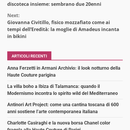
Reading
discoteca insieme: sembrano due 20enni
Next:
Giovanna Civitillo, fisico mozzafiato come ai
tempi dell’Eredità: la moglie di Amadeus incanta
in bikini
ARTICOLI RECENTI
Anna Ferzetti in Armani Archivio: il look notturno della
Haute Couture parigina
La villa boho a Ibiza di Talamanca: quando il
Modernismo incontra lo spirito wild del Mediterraneo
Antinori Art Project: come una cantina toscana di 600
anni sostiene l’arte contemporanea italiana
Charlotte Casiraghi e la nuova borsa Chanel color
fragola alla Haute Couture di Parigi