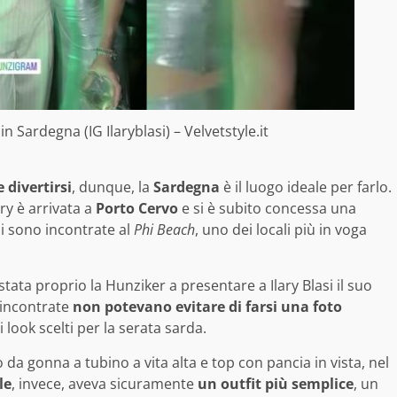
in Sardegna (IG Ilaryblasi) – Velvetstyle.it
 divertirsi
, dunque, la
Sardegna
è il luogo ideale per farlo.
ary è arrivata a
Porto Cervo
e si è subito concessa una
 si sono incontrate al
Phi Beach
, uno dei locali più in voga
tata proprio la Hunziker a presentare a Ilary Blasi il suo
 incontrate
non potevano evitare di farsi una foto
 look scelti per la serata sarda.
a gonna a tubino a vita alta e top con pancia in vista, nel
le
, invece, aveva sicuramente
un outfit più semplice
, un