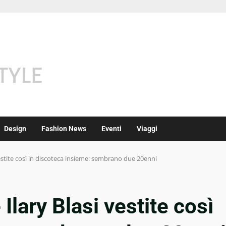
Design
Fashion News
Eventi
Viaggi
vestite così in discoteca insieme: sembrano due 20enni
Ilary Blasi vestite così