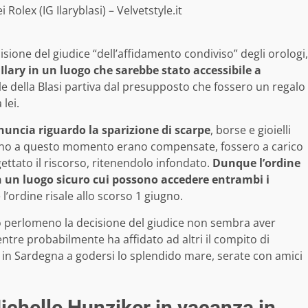
i Rolex (IG Ilaryblasi) – Velvetstyle.it
isione del giudice “dell’affidamento condiviso” degli orologi,
 Ilary in un luogo che sarebbe stato accessibile a
ale della Blasi partiva dal presupposto che fossero un regalo
lei.
nuncia riguardo la sparizione di scarpe
, borse e gioielli
 fino a questo momento erano compensate, fossero a carico
gettato il riscorso, ritenendolo infondato.
Dunque l’ordine
 in un luogo sicuro cui possono accedere entrambi i
’ordine risale allo scorso 1 giugno.
 perlomeno la decisione del giudice non sembra aver
entre probabilmente ha affidato ad altri il compito di
ta in Sardegna a godersi lo splendido mare, serate con amici
 Michelle Hunziker in vacanza in