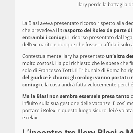
Ilary perde la battaglia de
La Blasi aveva presentato ricorso rispetto alla dec
che prevedeva
il trasporto dei Rolex da parte di
entrambi i coniugi
. Il ricorso presentato dal leg
dell’ex marito e dunque che fossero affidati solo a 
Contestualmente Ilary ha presentato
un’altra de
molto costosi. Ha poi richiesto che le spese che
solo di Francesco Totti. Il Tribunale di Roma ha ri
del giudice è chiaro: gli orologi vanno portati
coniugi
e la cosa andrà fatta velocemente perché l
Ma la Blasi non sembra essersela presa tanto
o
influito sulla sua gestione delle vacanze. E così m
portare i Rolex in questo luogo sicuro, lei è vola
e relax.
L’incontro tra Ilary Blasi e