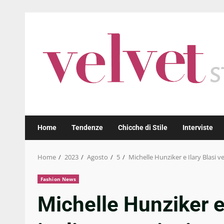
Skip
to
content
Home
Tendenze
Chicche di Stile
Interviste
Home
2023
Agosto
5
Michelle Hunziker e Ilary Blasi 
Fashion News
Michelle Hunziker e 