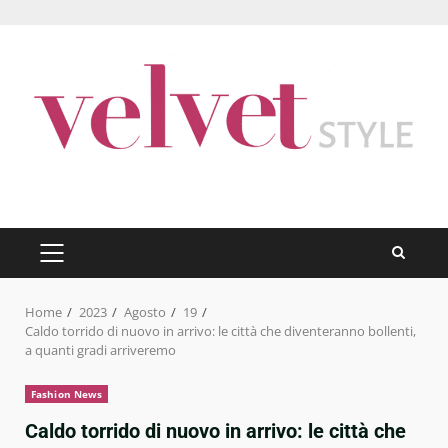
Skip
to
content
PRIMARY
MENU
Home
2023
Agosto
19
Caldo torrido di nuovo in arrivo: le città che diventeranno bollenti,
a quanti gradi arriveremo
Fashion News
Caldo torrido di nuovo in arrivo: le città che