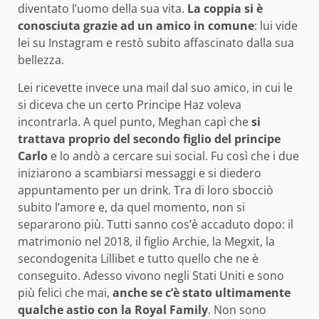
diventato l’uomo della sua vita.
La coppia si è
conosciuta grazie ad un amico in comune
: lui vide
lei su Instagram e restò subito affascinato dalla sua
bellezza.
Lei ricevette invece una mail dal suo amico, in cui le
si diceva che un certo Principe Haz voleva
incontrarla. A quel punto, Meghan capì che
si
trattava proprio del secondo figlio del principe
Carlo
e lo andò a cercare sui social. Fu così che i due
iniziarono a scambiarsi messaggi e si diedero
appuntamento per un drink. Tra di loro sbocciò
subito l’amore e, da quel momento, non si
separarono più. Tutti sanno cos’è accaduto dopo: il
matrimonio nel 2018, il figlio Archie, la Megxit, la
secondogenita Lillibet e tutto quello che ne è
conseguito. Adesso vivono negli Stati Uniti e sono
più felici che mai,
anche se c’è stato ultimamente
qualche astio con la Royal Family
. Non sono