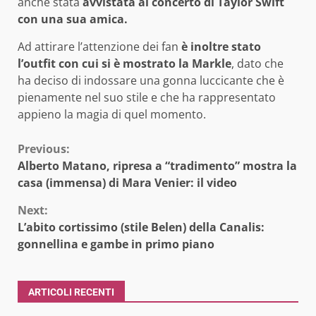
anche stata
avvistata al concerto di Taylor Swift
con una sua amica.
Ad attirare l’attenzione dei fan
è inoltre stato
l’outfit con cui si è mostrato la Markle
, dato che
ha deciso di indossare una gonna luccicante che è
pienamente nel suo stile e che ha rappresentato
appieno la magia di quel momento.
Continue
Previous:
Alberto Matano, ripresa a “tradimento” mostra la
Reading
casa (immensa) di Mara Venier: il video
Next:
L’abito cortissimo (stile Belen) della Canalis:
gonnellina e gambe in primo piano
ARTICOLI RECENTI