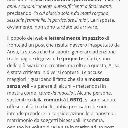
anni, economicamente autosufficienti” a farsi avanti,
precisando:
“a cui piaccia solo e da matti l’organo
sessuale femminile, in particolare il mio”.
Le risposte,
ovviamente, non sono tardate ad arrivare.
Il popolo del web è
letteralmente impazzito
di
fronte ad un post che risulta davvero inaspettato da
Arisa, la stessa che ha saputo generare attenzione
tra le pagine di gossip.
Le proposte
infatti, sono
delle più svariate e creative, ma oltre a questo, Arisa
è stata criticata in diversi contesti. Le accuse
maggiori riguardano il fatto che si sia
mostrata
senza veli
– a parere di alcuni – mettendosi in
mostra come
“carne da macello”
. Alcune persone,
sostenitrici della
comunità LGBTQ,
si sono sentite
offese dal fatto che lei abbia precisato che non
intende prendere in considerazione le proposte di
matrimonio da soggetti bisessuali. Insomma,
ognuno ha voluto dire la sua in merito ad un post