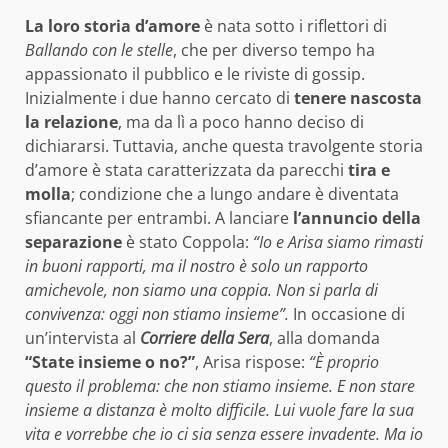
La loro storia d’amore
è nata sotto i riflettori di
Ballando con le stelle
, che per diverso tempo ha
appassionato il pubblico e le riviste di gossip.
Inizialmente i due hanno cercato di
tenere nascosta
la relazione
, ma da lì a poco hanno deciso di
dichiararsi. Tuttavia, anche questa travolgente storia
d’amore è stata caratterizzata da parecchi
tira e
molla
; condizione che a lungo andare è diventata
sfiancante per entrambi. A lanciare
l’annuncio della
separazione
è stato Coppola:
“Io e Arisa siamo rimasti
in buoni rapporti, ma il nostro è solo un rapporto
amichevole, non siamo una coppia. Non si parla di
convivenza: oggi non stiamo insieme”.
In occasione di
un’intervista al
Corriere della Sera
, alla domanda
“State insieme o no?”
, Arisa rispose:
“È proprio
questo il problema: che non stiamo insieme. E non stare
insieme a distanza è molto difficile. Lui vuole fare la sua
vita e vorrebbe che io ci sia senza essere invadente. Ma io