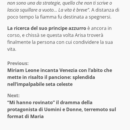
non sono una da strategie, quella che non ti scrive o
lascia squillare a vuoto… La vita è breve”.
A distanza di
poco tempo la fiamma fu destinata a spegnersi.
La ricerca del suo principe azzurro
è ancora in
corso, e chissà se questa volta Arisa troverà
finalmente la persona con cui condividere la sua
vita.
Continue
Previous:
Miriam Leone incanta Venezia con l’abito che
Reading
mette in risalto il pancione: splendida
nell’impalpabile seta celeste
Next:
“Mi hanno rovinato” il dramma della
protagonista di Uomini e Donne, terremoto sul
format di Maria