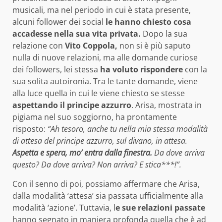
musicali, ma nel periodo in cui è stata presente,
alcuni follower dei social
le hanno chiesto cosa
accadesse nella sua vita privata.
Dopo la sua
relazione con
Vito Coppola,
non si è più saputo
nulla di nuove relazioni, ma alle domande curiose
dei followers, lei stessa
ha voluto rispondere
con la
sua solita autoironia. Tra le tante domande, viene
alla luce quella in cui le viene chiesto se stesse
aspettando il principe azzurro
. Arisa, mostrata in
pigiama nel suo soggiorno, ha prontamente
risposto:
“Ah tesoro, anche tu nella mia stessa modalità
di attesa del principe azzurro, sul divano, in attesa.
Aspetta e spera, mo’ entra dalla finestra.
Da dove arriva
questo? Da dove arriva? Non arriva? E stica***!”.
Con il senno di poi, possiamo affermare che Arisa,
dalla modalità ‘attesa’ sia passata ufficialmente alla
modalità ‘azione’. Tuttavia, l
e sue relazioni passate
hanno segnato in maniera profonda quella che è ad