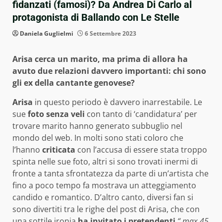
fidanzati (famosi)? Da Andrea Di Carlo al
protagonista di Ballando con Le Stelle
Daniela Guglielmi
6 Settembre 2023
Arisa cerca un marito, ma prima di allora ha
avuto due relazioni davvero importanti: chi sono
gli ex della cantante genovese?
Arisa
in questo periodo è davvero inarrestabile. Le
sue
foto senza veli
con tanto di ‘candidatura’ per
trovare marito hanno generato subbuglio nel
mondo del web. In molti sono stati coloro che
l’hanno
criticata
con l’accusa di essere stata troppo
spinta nelle sue foto, altri si sono trovati inermi di
fronte a tanta sfrontatezza da parte di un’artista che
fino a poco tempo fa mostrava un atteggiamento
candido e romantico. D’altro canto, diversi fan si
sono divertiti tra le righe del post di Arisa, che con
una sottile ironia
ha invitato i pretendenti
“ max 45