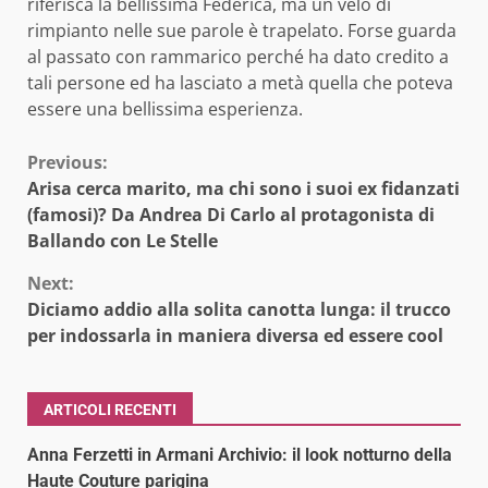
riferisca la bellissima Federica, ma un velo di
rimpianto nelle sue parole è trapelato. Forse guarda
al passato con rammarico perché ha dato credito a
tali persone ed ha lasciato a metà quella che poteva
essere una bellissima esperienza.
Continue
Previous:
Arisa cerca marito, ma chi sono i suoi ex fidanzati
Reading
(famosi)? Da Andrea Di Carlo al protagonista di
Ballando con Le Stelle
Next:
Diciamo addio alla solita canotta lunga: il trucco
per indossarla in maniera diversa ed essere cool
ARTICOLI RECENTI
Anna Ferzetti in Armani Archivio: il look notturno della
Haute Couture parigina