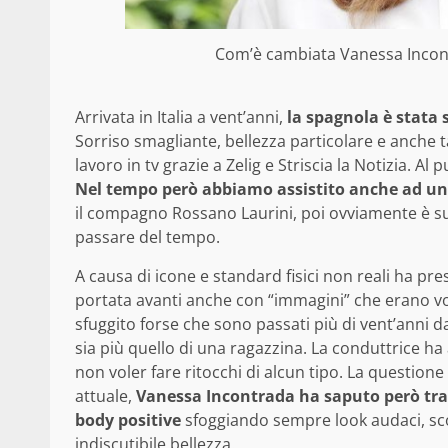
Com’è cambiata Vanessa Incontr
Arrivata in Italia a vent’anni,
la spagnola è stata 
Sorriso smagliante, bellezza particolare e anche t
lavoro in tv grazie a Zelig e Striscia la Notizia. A
Nel tempo però abbiamo assistito anche ad un
il compagno Rossano Laurini, poi ovviamente è su
passare del tempo.
A causa di icone e standard fisici non reali ha pre
portata avanti anche con “immagini” che erano vol
sfuggito forse che sono passati più di vent’anni 
sia più quello di una ragazzina. La conduttrice ha
non voler fare ritocchi di alcun tipo. La question
attuale,
Vanessa Incontrada ha saputo però tr
body positive
sfoggiando sempre look audaci, sco
indiscutibile bellezza.