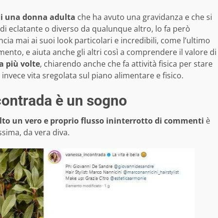
di una donna adulta
che ha avuto una gravidanza e che si
di eclatante o diverso da qualunque altro, lo fa però
a mai ai suoi look particolari e incredibili, come l’ultimo
omento, e aiuta anche gli altri così a comprendere il valore di
a più volte
, chiarendo anche che fa attività fisica per stare
invece vita sregolata sul piano alimentare e fisico.
ncontrada è un sogno
to un vero e proprio flusso ininterrotto di commenti
è
ssima, da vera diva.