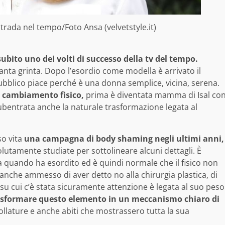
ada nel tempo/Foto Ansa (velvetstyle.it)
subito uno dei volti di successo della tv del tempo.
anta grinta. Dopo l’esordio come modella è arrivato il
l pubblico piace perché è una donna semplice, vicina, serena.
 cambiamento fisico,
prima è diventata mamma di Isal co
bentrata anche la naturale trasformazione legata al
so vita
una campagna di body shaming negli ultimi anni,
utamente studiate per sottolineare alcuni dettagli. È
da quando ha esordito ed è quindi normale che il fisico non
 anche ammesso di aver detto no alla chirurgia plastica, di
e su cui c’è stata sicuramente attenzione è legata al suo peso
asformare questo elemento in un meccanismo chiaro di
llature e anche abiti che mostrassero tutta la sua