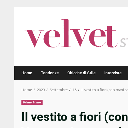
Skip
to
content
Home
Tendenze
Chicche di Stile
Interviste
Home
2023
Settembre
15
Il vestito a fiori (con maxi 
Primo Piano
Il vestito a fiori (c