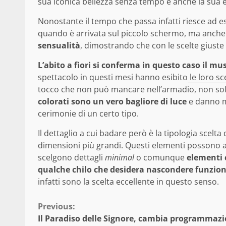
sua iconica bellezza senza tempo e anche la sua 
Nonostante il tempo che passa infatti riesce ad ess
quando è arrivata sul piccolo schermo, ma anch
sensualità
, dimostrando che con le scelte giuste 
L’abito a fiori si conferma in questo caso il mu
spettacolo in questi mesi hanno esibito
le loro sc
tocco che non può mancare nell’armadio, non solo
colorati sono un vero bagliore di luce
e danno mo
cerimonie di un certo tipo.
Il dettaglio a cui badare però è la tipologia scelt
dimensioni più grandi. Questi elementi possono aiu
scelgono dettagli
minimal
o comunque
elementi 
qualche chilo che desidera nascondere funzio
infatti sono la scelta eccellente in questo senso.
Continue
Previous:
Il Paradiso delle Signore, cambia programmazi