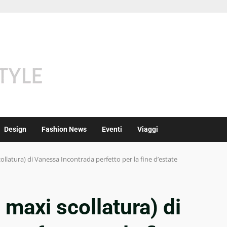
Design
Fashion News
Eventi
Viaggi
scollatura) di Vanessa Incontrada perfetto per la fine d’estate
on maxi scollatura) di