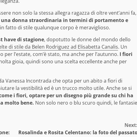
eleganza.
ere non solo la stessa allegra ragazza di oltre vent’anni fa,
e
una donna straordinaria in termini di portamento e
in fatto di stile qualunque corpo è meraviglioso.
st have di stagione
, dopotutto le donne del mondo dello
elte di stile da Belen Rodriguez ad Elisabetta Canalis
. Un
 per l’estate, com’è stato, ma anche per l’autunno.
I fiori
lta gioia, quindi sono una scelta eccellente anche per
a da Vanessa Incontrada che opta per un abito a fiori di
tare la vestibilità ed è un trucco molto utile. Anche se si
come i fiori, optare per un disegno più grande su chi ha
na molto bene.
Non solo nero o blu scuro quindi, le fantasi
Next
one:
Rosalinda e Rosita Celentano: la foto del passat