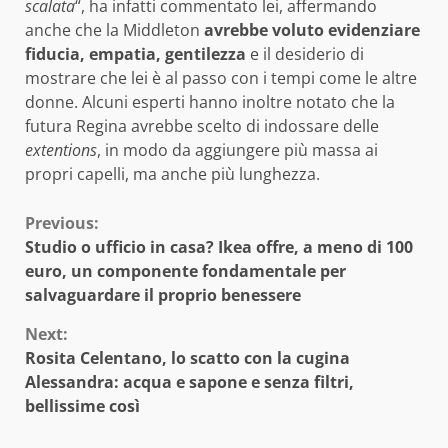
scalata
“, ha infatti commentato lei, affermando
anche che la Middleton
avrebbe voluto evidenziare
fiducia, empatia, gentilezza
e il desiderio di
mostrare che lei è al passo con i tempi come le altre
donne. Alcuni esperti hanno inoltre notato che la
futura Regina avrebbe scelto di indossare delle
extentions
, in modo da aggiungere più massa ai
propri capelli, ma anche più lunghezza.
Continue
Previous:
Studio o ufficio in casa? Ikea offre, a meno di 100
Reading
euro, un componente fondamentale per
salvaguardare il proprio benessere
Next:
Rosita Celentano, lo scatto con la cugina
Alessandra: acqua e sapone e senza filtri,
bellissime così