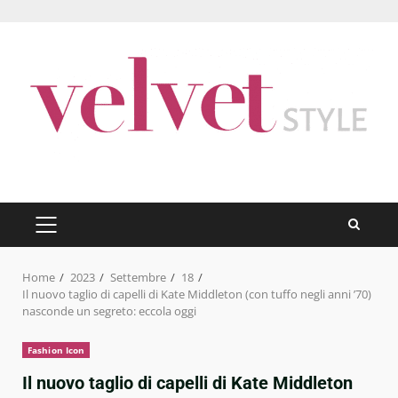
Skip
to
content
PRIMARY
MENU
Home
2023
Settembre
18
Il nuovo taglio di capelli di Kate Middleton (con tuffo negli anni ’70)
nasconde un segreto: eccola oggi
Fashion Icon
Il nuovo taglio di capelli di Kate Middleton