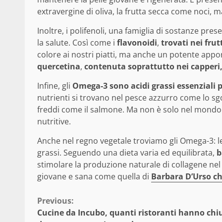
extravergine di oliva, la frutta secca come noci, m
Inoltre, i polifenoli, una famiglia di sostanze pre
la salute. Così come i
flavonoidi
,
trovati nei frutt
colore ai nostri piatti, ma anche un potente appo
quercetina
,
contenuta soprattutto nei capperi, 
Infine, gli
Omega-3 sono acidi grassi essenziali p
nutrienti si trovano nel pesce azzurro come lo sg
freddi come il salmone. Ma non è solo nel mondo
nutritive.
Anche nel regno vegetale troviamo gli Omega-3: le 
grassi. Seguendo una dieta varia ed equilibrata,
b
stimolare la produzione naturale di collagene ne
giovane e sana come quella di
Barbara D’Urso ch
Continue
Previous:
Cucine da Incubo, quanti ristoranti hanno chi