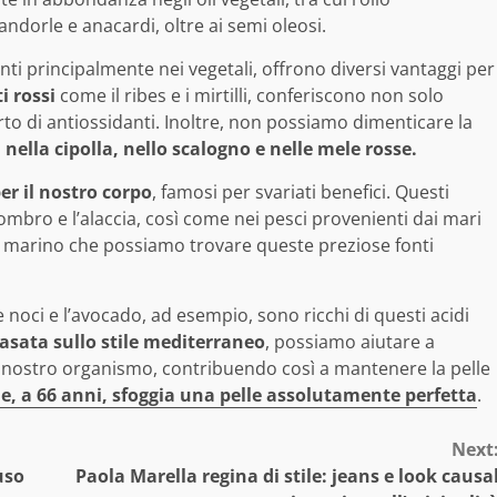
andorle e anacardi, oltre ai semi oleosi.
senti principalmente nei vegetali, offrono diversi vantaggi per
i rossi
come il ribes e i mirtilli, conferiscono non solo
rto di antiossidanti. Inoltre, non possiamo dimenticare la
nella cipolla, nello scalogno e nelle mele rosse.
er il nostro corpo
, famosi per svariati benefici. Questi
ombro e l’alaccia, così come nei pesci provenienti dai mari
 marino che possiamo trovare queste preziose fonti
noci e l’avocado, ad esempio, sono ricchi di questi acidi
asata sullo stile mediterraneo
, possiamo aiutare a
l nostro organismo, contribuendo così a mantenere la pelle
e, a 66 anni, sfoggia una pelle assolutamente perfetta
.
Next
uso
Paola Marella regina di stile: jeans e look causa