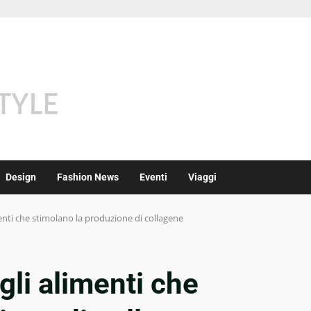
Design
Fashion News
Eventi
Viaggi
menti che stimolano la produzione di collagene
gli alimenti che