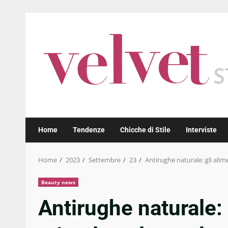
Skip
to
content
Home
Tendenze
Chicche di Stile
Interviste
Home
2023
Settembre
23
Antirughe naturale: gli ali
Beauty news
Antirughe naturale: 