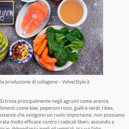
la produzione di collagene – VelvetStyle.it
. Si trova principalmente negli agrumi come arance,
menti come kiwi, peperoni rossi, gialli e verdi, ribes,
ie sostanze che svolgono un ruolo importante, non possiamo
rata molto efficace contro i radicali liberi, aiutando a
 in abbondanza negli oli vegetali, tra cui l’olio