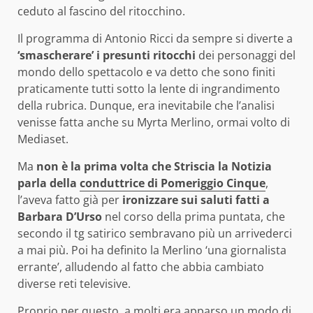
ceduto al fascino del ritocchino.
Il programma di Antonio Ricci da sempre si diverte a
‘smascherare’ i presunti ritocchi
dei personaggi del
mondo dello spettacolo e va detto che sono finiti
praticamente tutti sotto la lente di ingrandimento
della rubrica. Dunque, era inevitabile che l’analisi
venisse fatta anche su Myrta Merlino, ormai volto di
Mediaset.
Ma
non è la prima volta che Striscia la Notizia
parla della
conduttrice di Pomeriggio Cinque
,
l’aveva fatto già per
ironizzare sui saluti fatti a
Barbara D’Urso
nel corso della prima puntata, che
secondo il tg satirico sembravano più un arrivederci
a mai più. Poi ha definito la Merlino ‘una giornalista
errante’, alludendo al fatto che abbia cambiato
diverse reti televisive.
Proprio per questo, a molti era apparso un modo di