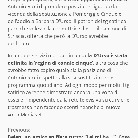
Antonio Ricci di prendere posizione riguardo la
vicenda della sostituzione a Pomeriggio Cinque e
dell’addio a Barbara D’Urso. Il patron del tg satirico
pare che volesse la conduttrice dietro il bancone di
Striscia, offerta che però la D’Urso avrebbe
declinato.
In uno dei servizi mandati in onda
la D’Urso è stata
definita la ‘regina di canale cinque’
, altra cosa che
avrebbe fatto capire quale sia la posizione di
Antonio Ricci rispetto alla sua sostituzione nel
programma quotidiano. Ad ogni modo per molti il tg
satirico avrebbe dimostrato ancora una volta di
essere indipendente dalla rete televisiva su cui viene
trasmesso non facendo sconti neanche al nuovo
volto Mediaset.
Continue
Previous:
Belen, un amico spiffera tutto: “Lei mi ha…”. Cosa