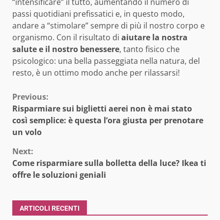
“intensificare” il tutto, aumentando il numero di
passi quotidiani prefissatici e, in questo modo,
andare a “stimolare” sempre di più il nostro corpo e
organismo. Con il risultato di
aiutare la nostra
salute e il nostro benessere
, tanto fisico che
psicologico: una bella passeggiata nella natura, del
resto, è un ottimo modo anche per rilassarsi!
Continue
Previous:
Risparmiare sui biglietti aerei non è mai stato
Reading
così semplice: è questa l’ora giusta per prenotare
un volo
Next:
Come risparmiare sulla bolletta della luce? Ikea ti
offre le soluzioni geniali
ARTICOLI RECENTI