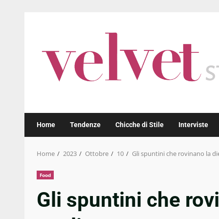
Skip
to
content
Home
Tendenze
Chicche di Stile
Interviste
Home
2023
Ottobre
10
Gli spuntini che rovinano la di
Food
Gli spuntini che rov