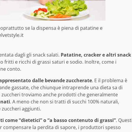
soprattutto se la dispensa è piena di patatine e
elvetstyle.it
tata dagli gli snack salati.
Patatine, cracker e altri snack
tti e ricchi di grassi saturi e sodio. Inoltre, come i
ene conto.
 rappresentato dalle bevande zuccherate
. E il problema è
vande gassate, che chiunque intraprende una dieta sa di
ù zuccheri troviamo anche prodotti che generalmente
onati
. A meno che non si tratti di succhi 100% naturali,
zuccheri aggiunti.
ti come “dietetici” o “a basso contenuto di grassi”
. Quest
r compensare la perdita di sapore, i produttori spesso