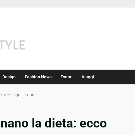
Design
Fashion News
Eventi
Viaggi
eta: ecco quali sono
inano la dieta: ecco