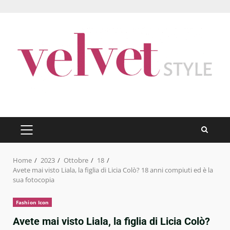
Skip
to
content
PRIMARY
MENU
Home
2023
Ottobre
18
Avete mai visto Liala, la figlia di Licia Colò? 18 anni compiuti ed è la
sua fotocopia
Fashion Icon
Avete mai visto Liala, la figlia di Licia Colò?