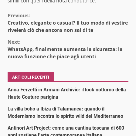
simili con quelli della nota conduttrice.
Continue
Previous:
Creativo, elegante o casual? Il tuo modo di vestire
Reading
rivelerà ciò che ancora non sai di te
Next:
WhatsApp, finalmente aumenta la sicurezza: la
nuova funzione che piace agli utenti
ARTICOLI RECENTI
Anna Ferzetti in Armani Archivio: il look notturno della
Haute Couture parigina
La villa boho a Ibiza di Talamanca: quando il
Modernismo incontra lo spirito wild del Mediterraneo
Antinori Art Project: come una cantina toscana di 600
anni sostiene l’arte contemporanea italiana