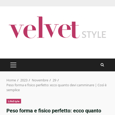
Skip
to
content
PRIMARY
MENU
Home
2023
Novembre
29
Peso forma e fisico perfetto: ecco quanto devi camminare | Così è
semplice
LifeStyle
Peso forma e fisico perfetto: ecco quanto