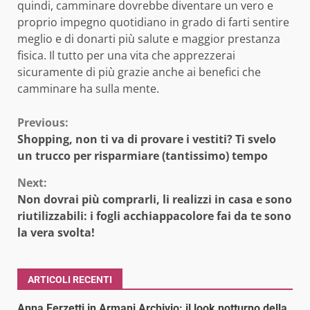
quindi, camminare dovrebbe diventare un vero e
proprio impegno quotidiano in grado di farti sentire
meglio e di donarti più salute e maggior prestanza
fisica. Il tutto per una vita che apprezzerai
sicuramente di più grazie anche ai benefici che
camminare ha sulla mente.
Continue
Previous:
Shopping, non ti va di provare i vestiti? Ti svelo
Reading
un trucco per risparmiare (tantissimo) tempo
Next:
Non dovrai più comprarli, li realizzi in casa e sono
riutilizzabili: i fogli acchiappacolore fai da te sono
la vera svolta!
ARTICOLI RECENTI
Anna Ferzetti in Armani Archivio: il look notturno della