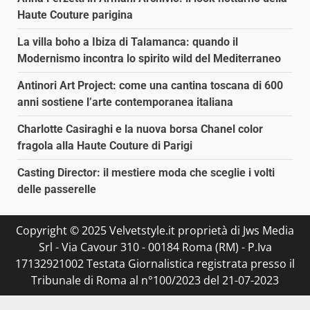
Haute Couture parigina
La villa boho a Ibiza di Talamanca: quando il
Modernismo incontra lo spirito wild del Mediterraneo
Antinori Art Project: come una cantina toscana di 600
anni sostiene l’arte contemporanea italiana
Charlotte Casiraghi e la nuova borsa Chanel color
fragola alla Haute Couture di Parigi
Casting Director: il mestiere moda che sceglie i volti
delle passerelle
Copyright © 2025 Velvetstyle.it proprietà di Jws Media
Srl - Via Cavour 310 - 00184 Roma (RM) - P.Iva
17132921002 Testata Giornalistica registrata presso il
Tribunale di Roma al n°100/2023 del 21-07-2023