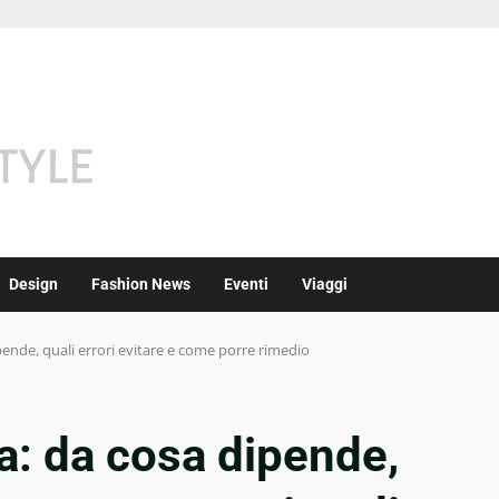
Design
Fashion News
Eventi
Viaggi
ipende, quali errori evitare e come porre rimedio
ia: da cosa dipende,