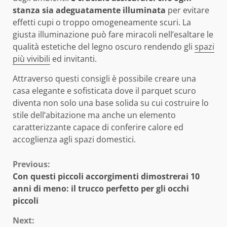
stanza sia adeguatamente illuminata
per evitare
effetti cupi o troppo omogeneamente scuri. La
giusta illuminazione può fare miracoli nell’esaltare le
qualità estetiche del legno oscuro rendendo gli
spazi
più vivibili
ed invitanti.
Attraverso questi consigli è possibile creare una
casa elegante e sofisticata dove il parquet scuro
diventa non solo una base solida su cui costruire lo
stile dell’abitazione ma anche un elemento
caratterizzante capace di conferire calore ed
accoglienza agli spazi domestici.
Continue
Previous:
Con questi piccoli accorgimenti dimostrerai 10
Reading
anni di meno: il trucco perfetto per gli occhi
piccoli
Next: