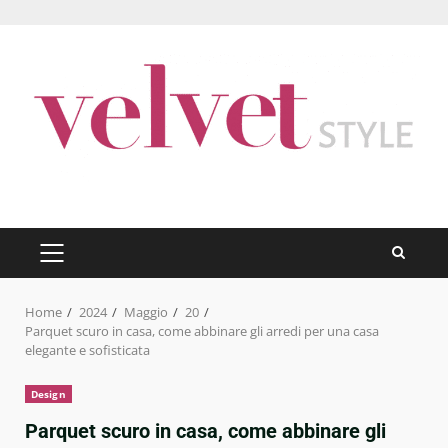
Skip
to
content
PRIMARY
MENU
Home
2024
Maggio
20
Parquet scuro in casa, come abbinare gli arredi per una casa
elegante e sofisticata
Design
Parquet scuro in casa, come abbinare gli