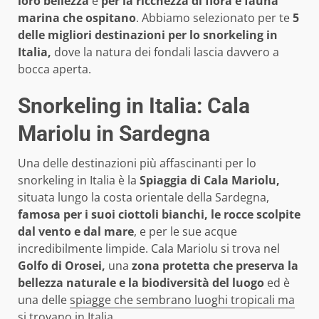
loro bellezza
e
per la ricchezza di flora e fauna
marina che ospitano
. Abbiamo selezionato per te
5
delle migliori destinazioni per lo snorkeling in
Italia,
dove la natura dei fondali lascia davvero a
bocca aperta.
Snorkeling in Italia: Cala
Mariolu in Sardegna
Una delle destinazioni più affascinanti per lo
snorkeling in Italia è la
Spiaggia di Cala Mariolu,
situata lungo la costa orientale della Sardegna,
famosa per i suoi ciottoli bianchi, le rocce scolpite
dal vento e dal mare
, e per le sue acque
incredibilmente limpide. Cala Mariolu si trova nel
Golfo di Orosei,
una
zona protetta che preserva la
bellezza naturale e la biodiversità del luogo
ed è
una delle
spiagge che sembrano luoghi tropicali ma
si trovano in Italia
.