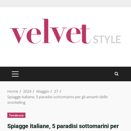
Skip
to
content
PRIMARY
MENU
Home
2024
Maggio
27
Spiagge italiane, 5 paradisi sottomarini per gli amanti dello
snorkeling
Tendenze
Spiagge italiane, 5 paradisi sottomarini per