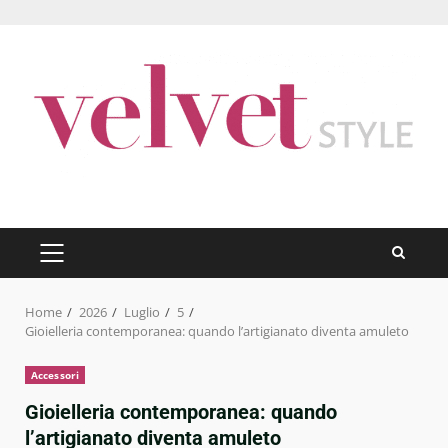
Skip
to
content
PRIMARY
MENU
Home
2026
Luglio
5
Gioielleria contemporanea: quando l’artigianato diventa amuleto
Accessori
Gioielleria contemporanea: quando
l’artigianato diventa amuleto