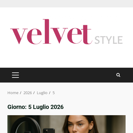
Skip
to
content
PRIMARY
MENU
Home
2026
Luglio
5
Giorno:
5 Luglio 2026