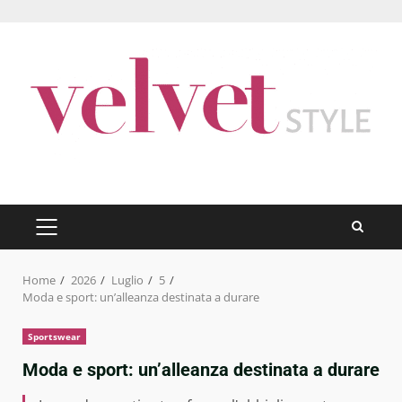
Skip
to
content
PRIMARY
MENU
Home
2026
Luglio
5
Moda e sport: un’alleanza destinata a durare
Sportswear
Moda e sport: un’alleanza destinata a durare