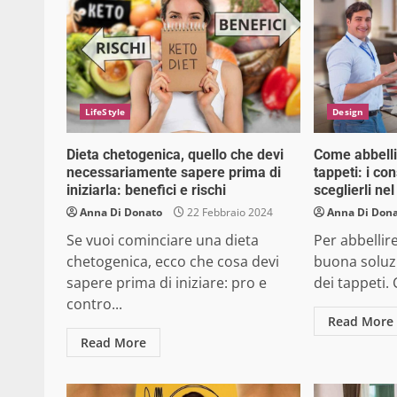
LifeStyle
Design
Dieta chetogenica, quello che devi
Come abbelli
necessariamente sapere prima di
tappeti: i con
iniziarla: benefici e rischi
sceglierli ne
Anna Di Donato
22 Febbraio 2024
Anna Di Don
Se vuoi cominciare una dieta
Per abbellir
chetogenica, ecco che cosa devi
buona soluzi
sapere prima di iniziare: pro e
dei tappeti. 
contro...
Read More
Read More