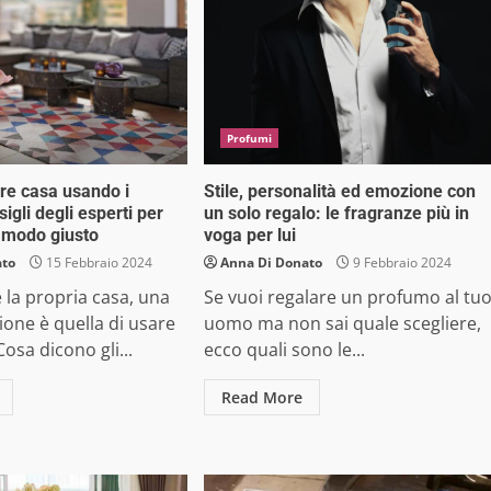
Profumi
re casa usando i
Stile, personalità ed emozione con
sigli degli esperti per
un solo regalo: le fragranze più in
l modo giusto
voga per lui
ato
15 Febbraio 2024
Anna Di Donato
9 Febbraio 2024
e la propria casa, una
Se vuoi regalare un profumo al tu
one è quella di usare
uomo ma non sai quale scegliere,
Cosa dicono gli...
ecco quali sono le...
Read More