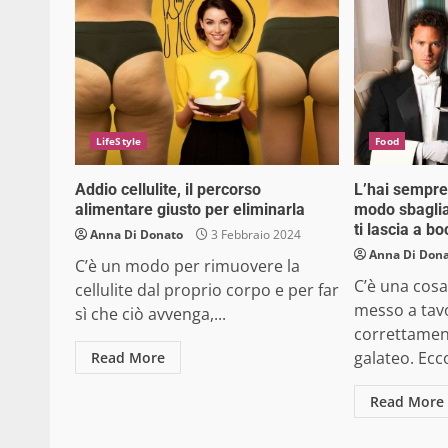
LifeStyle
Food
Addio cellulite, il percorso
L’hai sempre
alimentare giusto per eliminarla
modo sbagliat
ti lascia a b
Anna Di Donato
3 Febbraio 2024
Anna Di Don
C’è un modo per rimuovere la
C’è una cos
cellulite dal proprio corpo e per far
messo a tav
sì che ciò avvenga,...
correttament
galateo. Ecco
Read More
Read More