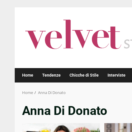
Skip
to
content
Home
Tendenze
Chicche di Stile
Interviste
Home
Anna Di Donato
Anna Di Donato