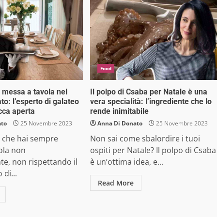
Food
 messa a tavola nel
Il polpo di Csaba per Natale è una
o: l’esperto di galateo
vera specialità: l’ingrediente che lo
occa aperta
rende inimitabile
ato
25 Novembre 2023
Anna Di Donato
25 Novembre 2023
a che hai sempre
Non sai come sbalordire i tuoi
ola non
ospiti per Natale? Il polpo di Csaba
e, non rispettando il
è un’ottima idea, e...
 di...
Read More