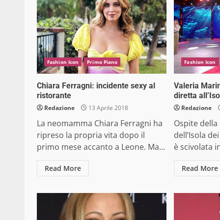
Fashion Icon
Primo Piano
Fashion Icon
Chiara Ferragni: incidente sexy al
Valeria Marin
ristorante
diretta all’I
Redazione
13 Aprile 2018
Redazione
La neomamma Chiara Ferragni ha
Ospite della
ripreso la propria vita dopo il
dell’Isola de
primo mese accanto a Leone. Ma...
è scivolata i
Read More
Read More