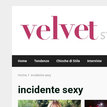
Skip
to
content
Home
Tendenze
Chicche di Stile
Interviste
Home
incidente sexy
incidente sexy