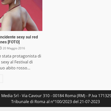
incidente sexy sul red
nnes [FOTO]
20 Maggio 2016
è stata protagonista di
sexy al Festival di
uo abito rosso...
s Media Srl - Via Cavour 310 - 00184 Roma (RM) - P.Iva 171329
Tribunale di Roma al n°100/2023 del 21-07-2023