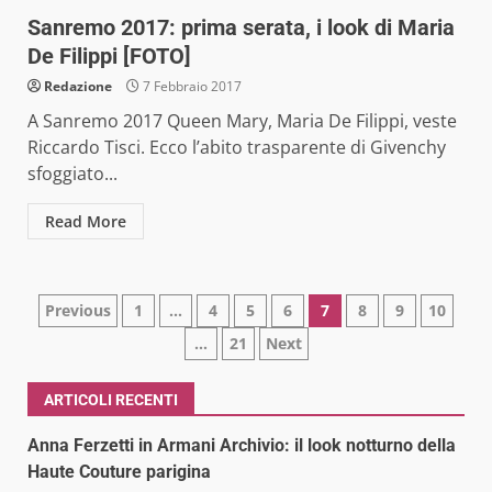
Sanremo 2017: prima serata, i look di Maria
De Filippi [FOTO]
Redazione
7 Febbraio 2017
A Sanremo 2017 Queen Mary, Maria De Filippi, veste
Riccardo Tisci. Ecco l’abito trasparente di Givenchy
sfoggiato...
Read More
Paginazione
Previous
1
…
4
5
6
7
8
9
10
…
21
Next
degli
articoli
ARTICOLI RECENTI
Anna Ferzetti in Armani Archivio: il look notturno della
Haute Couture parigina