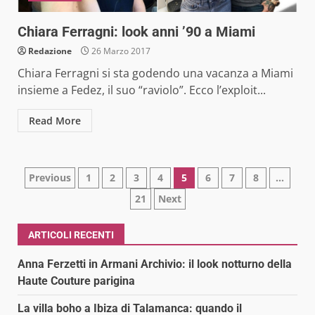
Chiara Ferragni: look anni ’90 a Miami
Redazione
26 Marzo 2017
Chiara Ferragni si sta godendo una vacanza a Miami
insieme a Fedez, il suo “raviolo”. Ecco l’exploit...
Read More
Paginazione
Previous
1
2
3
4
5
6
7
8
…
21
Next
degli
articoli
ARTICOLI RECENTI
Anna Ferzetti in Armani Archivio: il look notturno della
Haute Couture parigina
La villa boho a Ibiza di Talamanca: quando il