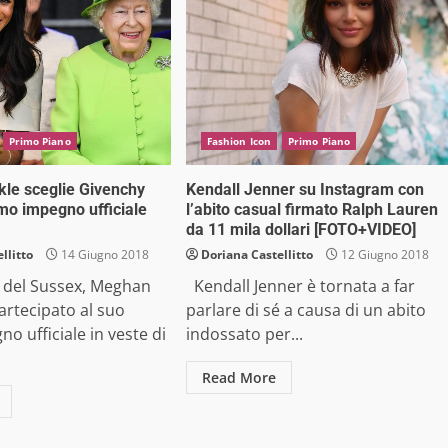
Primo Piano
Fashion Icon
Primo Piano
le sceglie Givenchy
Kendall Jenner su Instagram con
imo impegno ufficiale
l’abito casual firmato Ralph Lauren
da 11 mila dollari [FOTO+VIDEO]
llitto
14 Giugno 2018
Doriana Castellitto
12 Giugno 2018
 del Sussex, Meghan
Kendall Jenner è tornata a far
artecipato al suo
parlare di sé a causa di un abito
o ufficiale in veste di
indossato per...
Read More