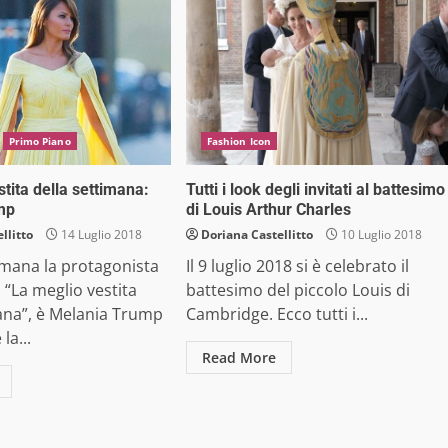
Primo Piano
Fashion Icon
tita della settimana:
Tutti i look degli invitati al battesimo
mp
di Louis Arthur Charles
llitto
14 Luglio 2018
Doriana Castellitto
10 Luglio 2018
imana la protagonista
Il 9 luglio 2018 si è celebrato il
a “La meglio vestita
battesimo del piccolo Louis di
ana”, è Melania Trump
Cambridge. Ecco tutti i...
la...
Read More