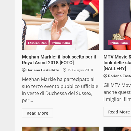
Fashion Icon
Primo Piano
Primo Piano
Meghan Markle: il look scelto per il
MTV Movie & 
Royal Ascot 2018 [FOTO]
look delle st
[GALLERY]
Doriana Castellitto
19 Giugno 2018
Doriana Caste
Meghan Markle ha partecipato al
Gli MTV Mov
suo terzo evento pubblico ufficiale
anche quest
in veste di Duchessa del Sussex,
i migliori fil
per...
Read More
Read More