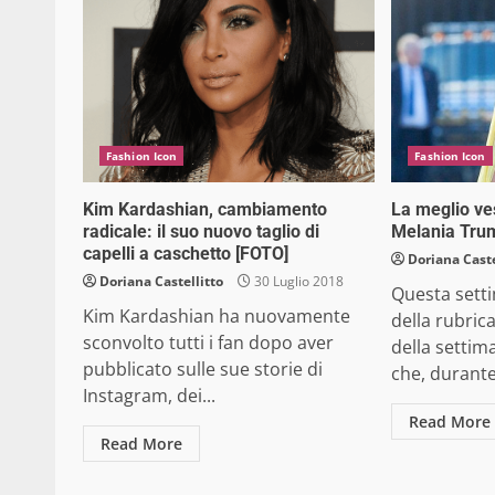
Fashion Icon
Fashion Icon
Kim Kardashian, cambiamento
La meglio ves
radicale: il suo nuovo taglio di
Melania Tru
capelli a caschetto [FOTO]
Doriana Caste
Doriana Castellitto
30 Luglio 2018
Questa sett
Kim Kardashian ha nuovamente
della rubric
sconvolto tutti i fan dopo aver
della settim
pubblicato sulle sue storie di
che, durante 
Instagram, dei...
Read More
Read More