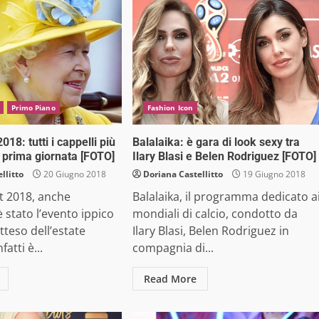
Primo Piano
Fashion Icon
018: tutti i cappelli più
Balalaika: è gara di look sexy tra
a prima giornata [FOTO]
Ilary Blasi e Belen Rodriguez [FOTO]
llitto
20 Giugno 2018
Doriana Castellitto
19 Giugno 2018
ot 2018, anche
Balalaika, il programma dedicato a
 stato l’evento ippico
mondiali di calcio, condotto da
tteso dell’estate
Ilary Blasi, Belen Rodriguez in
fatti è...
compagnia di...
Read More