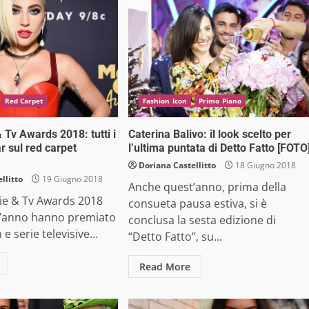
Red Carpet
Fashion Icon
Primo Piano
Tv Awards 2018: tutti i
Caterina Balivo: il look scelto per
ar sul red carpet
l’ultima puntata di Detto Fatto [FOTO
Doriana Castellitto
18 Giugno 2018
llitto
19 Giugno 2018
Anche quest’anno, prima della
ie & Tv Awards 2018
consueta pausa estiva, si è
’anno hanno premiato
conclusa la sesta edizione di
m e serie televisive...
“Detto Fatto”, su...
Read More