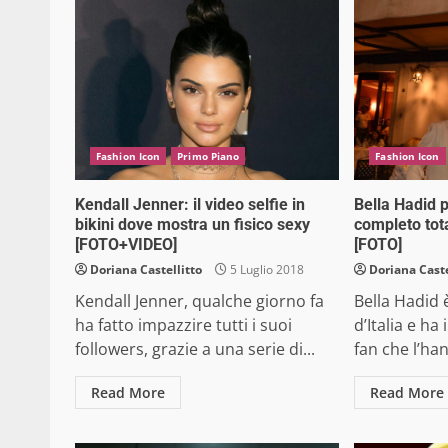
Fashion Icon
Primo Piano
Fashion Icon
Kendall Jenner: il video selfie in
Bella Hadid 
bikini dove mostra un fisico sexy
completo tot
[FOTO+VIDEO]
[FOTO]
Doriana Castellitto
5 Luglio 2018
Doriana Caste
Kendall Jenner, qualche giorno fa
Bella Hadid è
ha fatto impazzire tutti i suoi
d’Italia e ha
followers, grazie a una serie di...
fan che l’ha
Read More
Read More