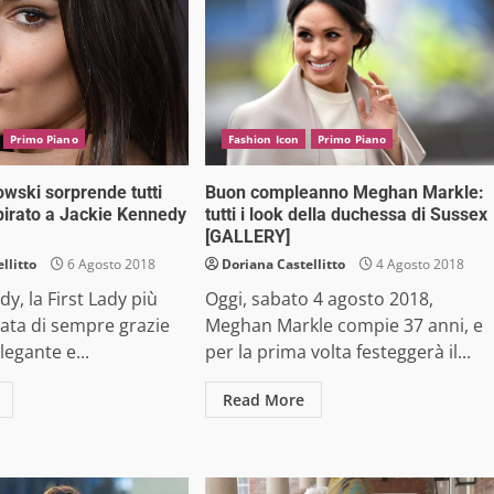
Primo Piano
Fashion Icon
Primo Piano
owski sorprende tutti
Buon compleanno Meghan Markle:
spirato a Jackie Kennedy
tutti i look della duchessa di Sussex
[GALLERY]
llitto
6 Agosto 2018
Doriana Castellitto
4 Agosto 2018
y, la First Lady più
Oggi, sabato 4 agosto 2018,
ata di sempre grazie
Meghan Markle compie 37 anni, e
legante e...
per la prima volta festeggerà il...
Read More