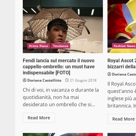
Primo Piano
Tendenze
Fashion News
Fendi lancia sul mercato il nuovo
Royal Ascot 2
cappello-ombrello: un must have
bizzarri dell
indispensabile [FOTO]
Doriana Caste
Doriana Castellitto
21 Giugno 2018
Il Royal Asc
Chi di voi, in vacanza o durante la
quest’anno è
quotidianità, non ha mai
inglese più a
desiderato un ombrello che si...
britannica. In
Read More
Read More