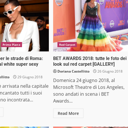
Primo Piano
Red Carpet
per le strade di Roma:
BET AWARDS 2018: tutte le foto dei
al white super sexy
look sul red carpet [GALLERY]
Doriana Castellitto
26 Giugno 2018
llitto
29 Giugno 2018
Domenica 24 giugno 2018, al
 arrivata nella capitale
Microsoft Theatre di Los Angeles,
 incantato tutti i suoi
sono andati in scena i BET
nno incontrata...
Awards...
Read More