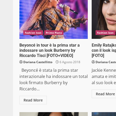
Fashion Icon
Primo Piano
Fashion Icon
Beyoncé in tour è la prima star a
Emily Ratajk
indossare un look Burberry by
con il look i
Riccardo Tisci [FOTO+VIDEO]
[FOTO]
Doriana Castellitto
6 Agosto 2018
Doriana Caste
Beyoncé è stata la prima star
Jackie Kenned
interazionale ha indossare un total
amata e imit
look firmato Burberry by
al suo look e
Riccardo...
Read More
Read More