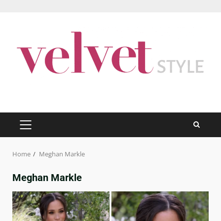
Skip
to
content
PRIMARY
MENU
Home
Meghan Markle
Meghan Markle