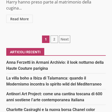
Harry hanno preso parte al matrimonio della
cugina...
Read More
Paginazione
1
2
Next
degli
ARTICOLI RECENTI
articoli
Anna Ferzetti in Armani Archivio: il look notturno della
Haute Couture parigina
La villa boho a Ibiza di Talamanca: quando il
Modernismo incontra lo spirito wild del Mediterraneo
Antinori Art Project: come una cantina toscana di 600
anni sostiene l’arte contemporanea italiana
Charlotte Casiraghi e la nuova borsa Chanel color