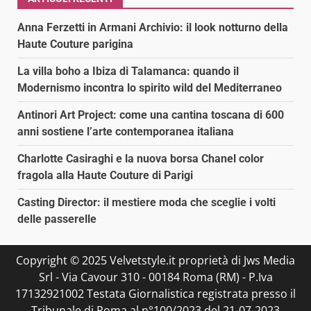
Anna Ferzetti in Armani Archivio: il look notturno della
Haute Couture parigina
La villa boho a Ibiza di Talamanca: quando il
Modernismo incontra lo spirito wild del Mediterraneo
Antinori Art Project: come una cantina toscana di 600
anni sostiene l’arte contemporanea italiana
Charlotte Casiraghi e la nuova borsa Chanel color
fragola alla Haute Couture di Parigi
Casting Director: il mestiere moda che sceglie i volti
delle passerelle
Copyright © 2025 Velvetstyle.it proprietà di Jws Media
Srl - Via Cavour 310 - 00184 Roma (RM) - P.Iva
17132921002 Testata Giornalistica registrata presso il
Tribunale di Roma al n°100/2023 del 21-07-2023