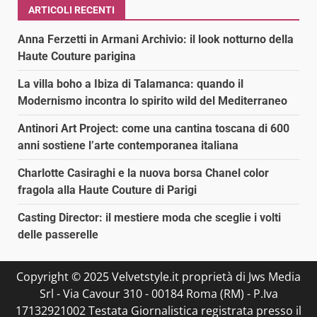
ARTICOLI RECENTI
Anna Ferzetti in Armani Archivio: il look notturno della
Haute Couture parigina
La villa boho a Ibiza di Talamanca: quando il
Modernismo incontra lo spirito wild del Mediterraneo
Antinori Art Project: come una cantina toscana di 600
anni sostiene l’arte contemporanea italiana
Charlotte Casiraghi e la nuova borsa Chanel color
fragola alla Haute Couture di Parigi
Casting Director: il mestiere moda che sceglie i volti
delle passerelle
Copyright © 2025 Velvetstyle.it proprietà di Jws Media
Srl - Via Cavour 310 - 00184 Roma (RM) - P.Iva
17132921002 Testata Giornalistica registrata presso il