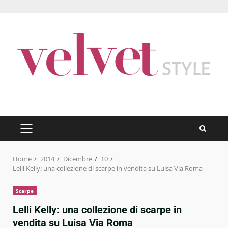
Skip
to
content
PRIMARY
MENU
Home
2014
Dicembre
10
Lelli Kelly: una collezione di scarpe in vendita su Luisa Via Roma
Scarpe
Lelli Kelly: una collezione di scarpe in
vendita su Luisa Via Roma