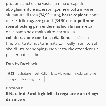
propone anche una vasta gamma di capi di
abbigliamento e accessori:
gonne a tutù
in varie
sfumature di rosa (34,90 euro),
borse capienti
come
quelle delle ragazze grandi (34,90 euro),
poltrone
rosa shocking
per rendere fashion la cameretta
delle bambine e molto altro ancora. La
collaborazione con Luisa Via Roma
sarà solo
l’inizio di tante novità firmate Lelli Kelly in arrivo sul
sito di luxury shopping? Non resta che attendere un
po’ per poterlo dire.
Foto by Facebook
Tags:
calzature
Lelli Kelly
luisa via roma
moda bambine
Scarpe
shopping online
Continue
Previous:
Il Natale di Stroili: gioielli da regalare e un trilogy
Reading
da vincere