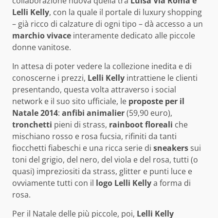
collaborazione nuova quella tra
Luisa Via Roma e
Lelli Kelly
, con la quale il portale di luxury shopping
– già ricco di calzature di ogni tipo – dà accesso a un
marchio vivace
interamente dedicato alle piccole
donne vanitose.
In attesa di poter vedere la collezione inedita e di
conoscerne i prezzi,
Lelli Kelly
intrattiene le clienti
presentando, questa volta attraverso i social
network e il suo sito ufficiale, le
proposte per il
Natale 2014
:
anfibi animalier
(59,90 euro),
tronchetti
pieni di strass,
rainboot floreali
che
mischiano rosso e rosa fucsia, rifiniti da tanti
fiocchetti fiabeschi e una ricca serie di
sneakers
sui
toni del grigio, del nero, del viola e del rosa, tutti (o
quasi) impreziositi da strass, glitter e punti luce e
ovviamente tutti con il
logo Lelli Kelly
a forma di
rosa.
Per il Natale delle più piccole, poi,
Lelli Kelly