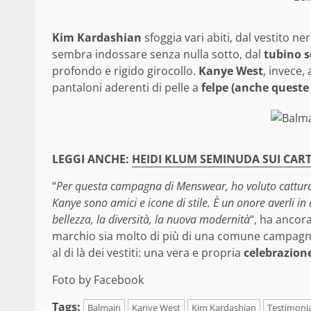
Kim Kardashian
sfoggia vari abiti, dal vestito n
sembra indossare senza nulla sotto, dal
tubino s
profondo e rigido girocollo.
Kanye West
, invece,
pantaloni aderenti di pelle a
felpe (anche queste 
LEGGI ANCHE:
HEIDI KLUM SEMINUDA SUI CART
“
Per questa campagna di Menswear, ho voluto cattu
Kanye sono amici e icone di stile. È un onore averli 
bellezza, la diversità, la nuova modernità
“, ha ancor
marchio sia molto di più di una comune campagna,
al di là dei vestiti: una vera e propria
celebrazion
Foto by Facebook
Tags:
Balmain
Kanye West
Kim Kardashian
Testimonia