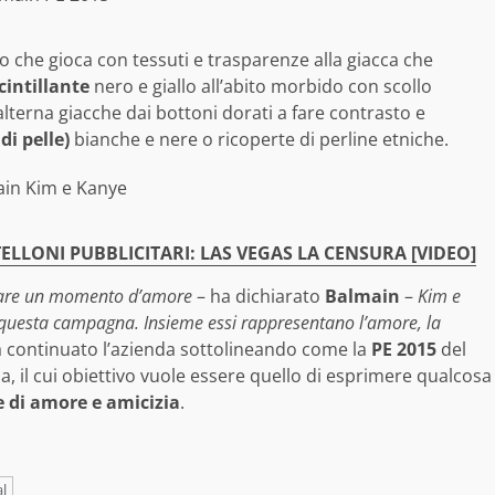
ero che gioca con tessuti e trasparenze alla giacca che
cintillante
nero e giallo all’abito morbido con scollo
 alterna giacche dai bottoni dorati a fare contrasto e
di pelle)
bianche e nere o ricoperte di perline etniche.
ELLONI PUBBLICITARI: LAS VEGAS LA CENSURA [VIDEO]
rare un momento d’amore
– ha dichiarato
Balmain
–
Kim e
in questa campagna. Insieme essi rappresentano l’amore, la
a continuato l’azienda sottolineando come la
PE 2015
del
 il cui obiettivo vuole essere quello di esprimere qualcosa
e di amore e amicizia
.
l