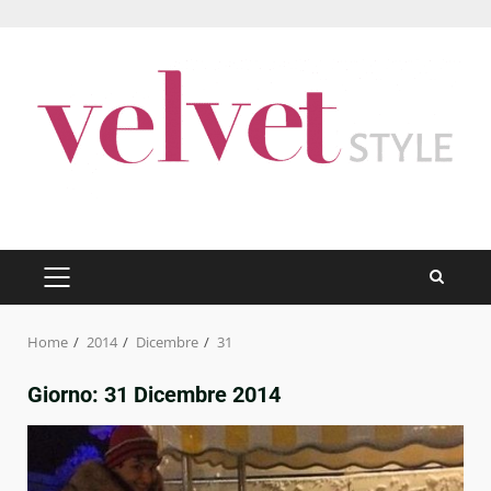
Skip
to
content
PRIMARY
MENU
Home
2014
Dicembre
31
Giorno:
31 Dicembre 2014