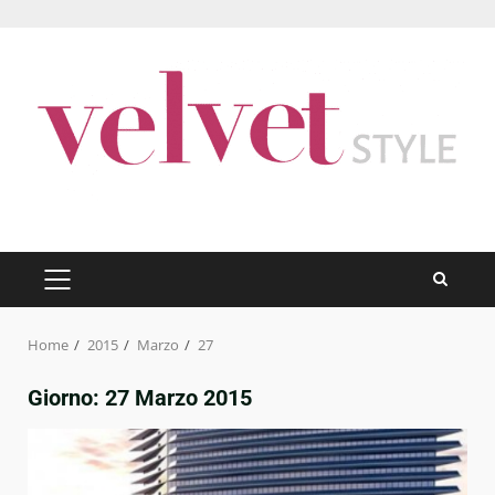
Skip
to
content
PRIMARY
MENU
Home
2015
Marzo
27
Giorno:
27 Marzo 2015