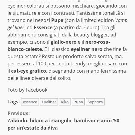
eyeliner colorati si possono mischiare, giocando con
le sfumature e con i contrasti. Tantissime tonalità si
trovano nei negozi
Pupa
(con la limited edition
Vamp
gel liner
) ed
Essence
(a partire da 3 euro). Tra gli
abbinamenti consigliati dalla beauty blogger, ad
esempio, ci sono il
giallo-nero
e il
nero-rosa-
bianco-celeste
. E il classico
eyeliner nero
che fine fa
questa estate? Resta un prodotto salva serata, ma,
per essere al 100 per cento trendy, meglio osare con
il
cat-eye grafico
, disegnando con mano fermissima
delle linee diverse dal solito.
Foto by Facebook
Tags:
essence
Eyeliner
Kiko
Pupa
Sephora
Continue
Previous:
Zalando: bikini a triangolo, bandeau e anni ’50
Reading
per un’estate da diva