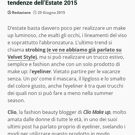
tendenze dell’Estate 2015
Redazione
25 Giugno 2015
D’estate basta davvero poco per realizzare un make
up luminoso, che esalti gli occhi, i lineamenti del viso
e soprattutto l’abbronzatura. L’ultimo trend si
chiama
strobing (
e ve ne abbiamo già parlato su
Velvet Style
)
, ma si può realizzare un trucco estivo,
semplice e fashion anche con un solo prodotto di
make up: l’
eyeliner
. Vietato partire per le vacanze
senza. Un po’ come il mascara, il lipgloss e lo smalto
del colore giusto, anche l’eyeliner è tra quei trucchi
dei quali non si può fare a meno nella summer
season.
Clio
, la fashion beauty blogger di
Clio Make up
, molto
amata dalle donne di tutte le età, in uno dei suoi
ultimi post ha parlato proprio di eyeliner, svelando i
modi per utilizzare questo prodotto in modo