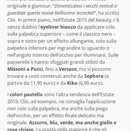
originale e glamour: “
Dimenticatevi i vecchi metodi e
guardate queste nuove bellissime tecniche!
“, ha scritto
Clio. In primo piano, nell’Estate 2015 del beauty, c’è
senza dubbio l’
eyeliner bianco
da applicare solo
sulla palpebra superiore – come il classico nero –
sopra e sotto per un effetto allungante, solo sulla
palpebra inferiore per ingrandire lo sguardo o
nell’angolo interno dell’occhio per illuminare. Sulle
passerelle li hanno sfoggiati grandi stilisti da
Missoni a Pucci
, fino a
Versace
, ma si possono
trovare a costi contenuti anche da
Sephora
(a
partire da 11,90 euro) e da
Kiko
(6,90 euro).
I
colori pastello
sono l’altra tendenza dell’Estate
2015: Clio, ad esempio, ne consiglia l’applicazione
non solo sulla palpebra, ma anche sulla piega
dell’occhio, per un effetto finale delicato ma
originale.
Azzurro, blu, verde, ma anche giallo e
rosa chiaro
. La novità della stagione è che gli