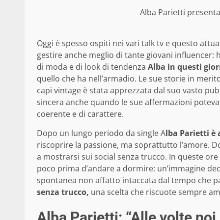
Alba Parietti presenta
Oggi è spesso ospiti nei vari talk tv e questo attua
gestire anche meglio di tante giovani influencer: 
di moda e di look di tendenza
Alba in questi gio
quello che ha nell’armadio. Le sue storie in merit
capi vintage è stata apprezzata dal suo vasto pub
sincera anche quando le sue affermazioni potev
coerente e di carattere.
Dopo un lungo periodo da single A
lba Parietti 
riscoprire la passione, ma soprattutto l’amore.
a mostrarsi sui social senza trucco. In queste or
poco prima d’andare a dormire: un’immagine deci
spontanea non affatto intaccata dal tempo che pa
senza trucco,
una scelta che riscuote sempre am
Alba Parietti: “Alle volte n