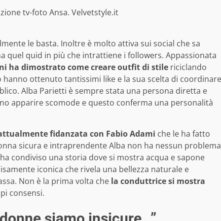
zione tv-foto Ansa. Velvetstyle.it
lmente le basta. Inoltre è molto attiva sui social che sa
ha quel quid in più che intrattiene i followers. Appassionata
rni ha dimostrato come creare outfit di stile
riciclando
o hanno ottenuto tantissimi like e la sua scelta di coordinar
blico. Alba Parietti è sempre stata una persona diretta e
ano apparire scomode e questo conferma una personalità
è attualmente fidanzata con Fabio Adami
che le ha fatto
 Donna sicura e intraprendente Alba non ha nessun problema
e ha condiviso una storia dove si mostra acqua e sapone
samente iconica che rivela una bellezza naturale e
ssa. Non è la prima volta che
la conduttrice si mostra
pi consensi.
oi donne siamo insicure…”