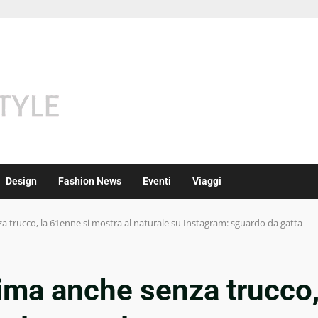
Design
Fashion News
Eventi
Viaggi
za trucco, la 61enne si mostra al naturale su Instagram: sguardo da gatta
ssima anche senza trucco