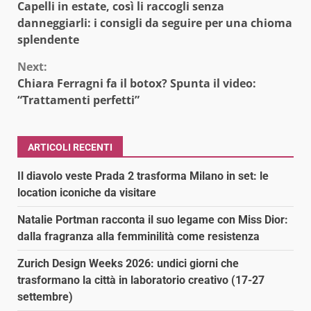
Capelli in estate, così li raccogli senza
Reading
danneggiarli: i consigli da seguire per una chioma
splendente
Next:
Chiara Ferragni fa il botox? Spunta il video:
“Trattamenti perfetti”
ARTICOLI RECENTI
Il diavolo veste Prada 2 trasforma Milano in set: le
location iconiche da visitare
Natalie Portman racconta il suo legame con Miss Dior:
dalla fragranza alla femminilità come resistenza
Zurich Design Weeks 2026: undici giorni che
trasformano la città in laboratorio creativo (17-27
settembre)