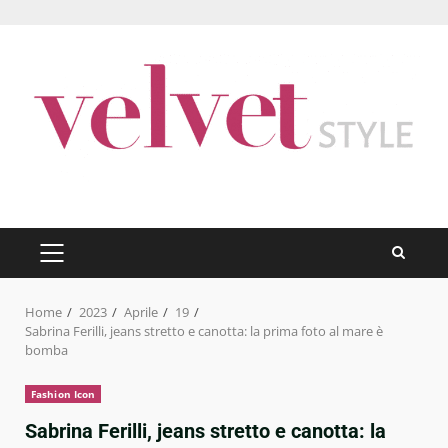
Skip
to
content
PRIMARY
MENU
Home
2023
Aprile
19
Sabrina Ferilli, jeans stretto e canotta: la prima foto al mare è
bomba
Fashion Icon
Sabrina Ferilli, jeans stretto e canotta: la