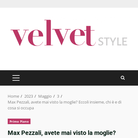
Skip
to
content
PRIMARY
MENU
Home
2023
Maggio
3
Max Pezzali, avete mai visto la moglie? Eccoli insieme, chi è e di
cosa si occupa
Primo Piano
Max Pezzali, avete mai visto la moglie?