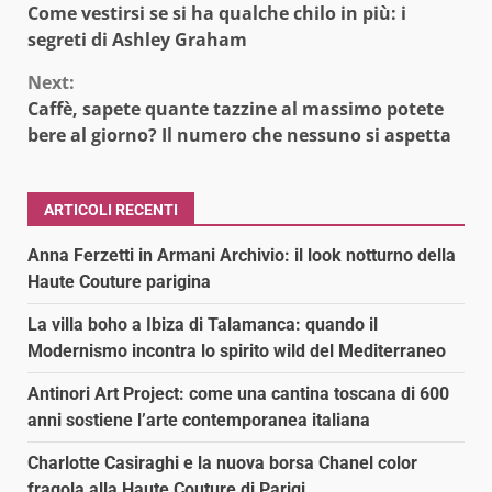
Come vestirsi se si ha qualche chilo in più: i
Reading
segreti di Ashley Graham
Next:
Caffè, sapete quante tazzine al massimo potete
bere al giorno? Il numero che nessuno si aspetta
ARTICOLI RECENTI
Anna Ferzetti in Armani Archivio: il look notturno della
Haute Couture parigina
La villa boho a Ibiza di Talamanca: quando il
Modernismo incontra lo spirito wild del Mediterraneo
Antinori Art Project: come una cantina toscana di 600
anni sostiene l’arte contemporanea italiana
Charlotte Casiraghi e la nuova borsa Chanel color
fragola alla Haute Couture di Parigi