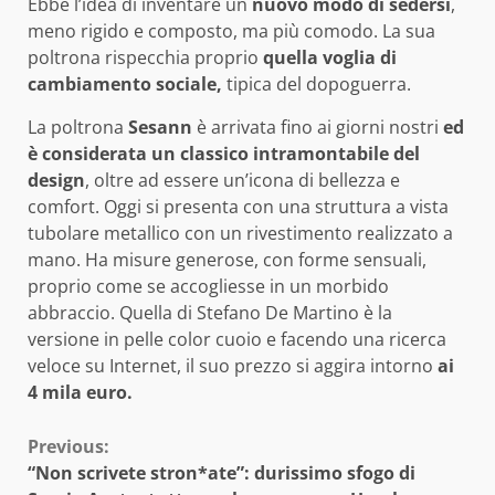
Ebbe l’idea di inventare un
nuovo modo di sedersi
,
meno rigido e composto, ma più comodo. La sua
poltrona rispecchia proprio
quella voglia di
cambiamento sociale,
tipica del dopoguerra.
La poltrona
Sesann
è arrivata fino ai giorni nostri
ed
è considerata un classico intramontabile del
design
, oltre ad essere un’icona di bellezza e
comfort. Oggi si presenta con una struttura a vista
tubolare metallico con un rivestimento realizzato a
mano. Ha misure generose, con forme sensuali,
proprio come se accogliesse in un morbido
abbraccio. Quella di Stefano De Martino è la
versione in pelle color cuoio e facendo una ricerca
veloce su Internet, il suo prezzo si aggira intorno
ai
4 mila euro.
Continue
Previous:
“Non scrivete stron*ate”: durissimo sfogo di