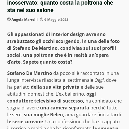
inosservato: quanto costa la poltrona che
sta nel suo salone
Angela Marrelli
6 Maggio 2023
Gli appassionati di interior design avranno
strabuzzato gli occhi scorgendo, in una delle foto
di Stefano De Martino, condivisa sui suoi profili
social, una poltrona che è in realtà un’opera
d’arte. Sapete quanto costa?
Stefano De Martino
da poco si è raccontato in una
lunga intervista rilasciata al settimanale
Oggi
, dove
ha parlato
della sua vita privata
e delle sue
abitudini domestiche. L’ex ballerino,
oggi
conduttore televisivo di successo,
ha confidato che
sogna di avere
una camera separata
perché tutte
le sere,
sua moglie Belen
, ama guardare fino a tardi
le serie coreane
. Una confessione che ha strappato
il sorriso a molti e che ha riconfermato
la simpatia