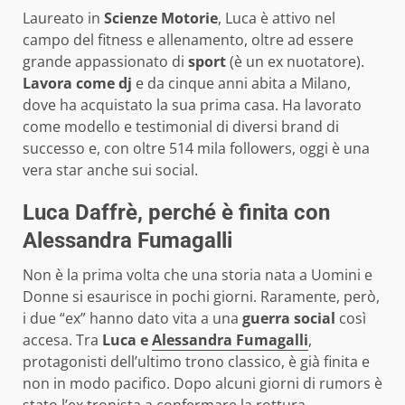
Laureato in
Scienze Motorie
, Luca è attivo nel
campo del fitness e allenamento, oltre ad essere
grande appassionato di
sport
(è un ex nuotatore).
Lavora come dj
e da cinque anni abita a Milano,
dove ha acquistato la sua prima casa. Ha lavorato
come modello e testimonial di diversi brand di
successo e, con oltre 514 mila followers, oggi è una
vera star anche sui social.
Luca Daffrè, perché è finita con
Alessandra Fumagalli
Non è la prima volta che una storia nata a Uomini e
Donne si esaurisce in pochi giorni. Raramente, però,
i due “ex” hanno dato vita a una
guerra social
così
accesa. Tra
Luca e
Alessandra Fumagalli
,
protagonisti dell’ultimo trono classico, è già finita e
non in modo pacifico. Dopo alcuni giorni di rumors è
stato l’ex tronista a confermare la rottura,