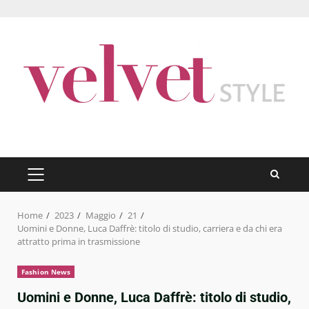
Skip
to
content
PRIMARY
MENU
Home
2023
Maggio
21
Uomini e Donne, Luca Daffrè: titolo di studio, carriera e da chi era
attratto prima in trasmissione
Fashion News
Uomini e Donne, Luca Daffrè: titolo di studio,