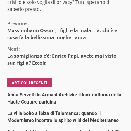
crisi, o è solo voglia di privacy? Tutti sperano di
saperlo presto.
Continue
Previous:
Massimiliano Ossini, i figli e la malattia: chi è e
Reading
cosa fa la bellissima moglie Laura
Next:
La somiglianza c’è: Enrico Papi, avete mai visto
sua figlia? Eccola
ARTICOLI RECENTI
Anna Ferzetti in Armani Archivio: il look notturno della
Haute Couture parigina
La villa boho a Ibiza di Talamanca: quando il
Modernismo incontra lo spirito wild del Mediterraneo