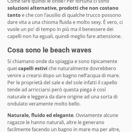
Come fare quindi le onde? Per fortuna ci sono
soluzioni alternative,
prodotti che non costano
tanto
e che con l’ausilio di qualche trucco possono
dare vita a una chioma fluida e molto sexy. È vero, ci
vuole un po’ di tempo in più ma il benessere dei
capelli non ha eguali, quindi meglio fare attenzione.
Cosa sono le beach waves
Si chiamano onde da spiaggia e sono tipicamente
quei
capelli estivi
che naturalmente dovrebbero
venire a crearsi dopo un bagno nell’acqua di mare.
Per le proprietà del sale e del sole infatti il capello
tende ad arricciarsi però questa piega è così
naturale e leggera da dare origine ad una sorta di
ondulato veramente molto bello.
Naturale, fluido ed elegante
. Ovviamente alcune
ragazze le hanno naturali, altre le generano
facilmente facendo un bagno in mare ma per altre,