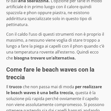
tv dall’
aria sbarazzina.
L’opzione per farle in modo
artificiale è in primo luogo con il calore quindi
spazzola e phon oppure piastra, ne esistono
addirittura specializzate solo in questo tipo di
pettinatura.
Con il caldo l’uso di questi strumenti non è proprio il
massimo, a nessuno viene voglia di stare troppo a
lungo a fare la piega ai capelli con il phon quando c’è
una temperatura rovente all’esterno. Quindi ecco
che
bisogna trovare un’alternativa.
Come fare le beach waves con la
treccia
Il
trucco
che non passa mai di moda
per realizzare
le beach waves è una bella
treccia,
questa è la
soluzione più rapida perché ovviamente il capello
non viene assolutamente compromesso. Si possono
ottenere partendo sia dai capelli bagnati andando