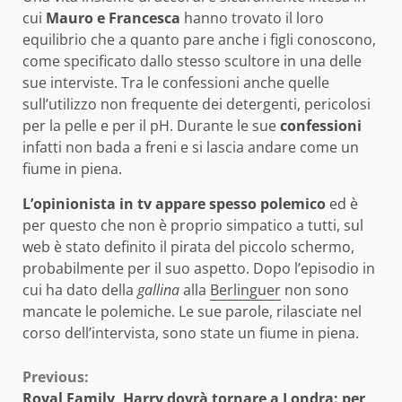
cui
Mauro e Francesca
hanno trovato il loro
equilibrio che a quanto pare anche i figli conoscono,
come specificato dallo stesso scultore in una delle
sue interviste. Tra le confessioni anche quelle
sull’utilizzo non frequente dei detergenti, pericolosi
per la pelle e per il pH. Durante le sue
confessioni
infatti non bada a freni e si lascia andare come un
fiume in piena.
L’opinionista in tv appare spesso polemico
ed è
per questo che non è proprio simpatico a tutti, sul
web è stato definito il pirata del piccolo schermo,
probabilmente per il suo aspetto. Dopo l’episodio in
cui ha dato della
gallina
alla
Berlinguer
non sono
mancate le polemiche. Le sue parole, rilasciate nel
corso dell’intervista, sono state un fiume in piena.
Continue
Previous:
Royal Family, Harry dovrà tornare a Londra: per