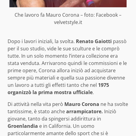
Che lavoro fa Mauro Corona – foto: Facebook –
velvetstyle.it
Dopo i lavori iniziali, la svolta.
Renato Gaiotti
passò
per il suo studio, vide le sue sculture e le comprò
tutte. In un solo momento l’intera collezione era
stata venduta. Arrivarono quindi le commissioni e le
prime opere, Corona allora iniziò ad acquistare
sempre più materiali e quella sua passione divenne
un lavoro a tutti gli effetti tanto che nel
1975
organizzò
la prima mostra ufficiale
.
Di attività nella vita però
Mauro Corona
ne ha svolte
tantissime, è stato anche
arrampicatore.
Iniziò
giovane, tanto da spingersi addirittura in
Groenlandia
e in California. Un uomo
particolarmente amante dello sport che si è