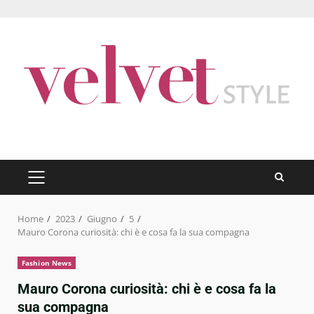
Skip
to
content
PRIMARY
MENU
Home
2023
Giugno
5
Mauro Corona curiosità: chi è e cosa fa la sua compagna
Fashion News
Mauro Corona curiosità: chi è e cosa fa la
sua compagna