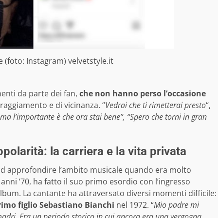
 (foto: Instagram) velvetstyle.it
ti da parte dei fan,
che non hanno perso l’occasione
raggiamento e di vicinanza. “
Vedrai che ti rimetterai presto
“,
 ma l’importante è che ora stai bene”, “Spero che torni in gran
opolarità: la carriera e la vita privata
o ad approfondire l’ambito musicale quando era molto
 anni ’70, ha fatto il suo primo esordio con l’ingresso
album. La cantante ha attraversato diversi momenti difficile:
primo figlio Sebastiano Bianchi
nel 1972. “
Mio padre mi
madri. Era un periodo storico in cui ancora era una vergogna