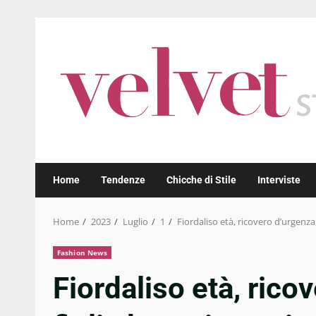
Skip
to
content
Home
Tendenze
Chicche di Stile
Interviste
Home
2023
Luglio
1
Fiordaliso età, ricovero d’urgenza,
Fashion News
Fiordaliso età, rico