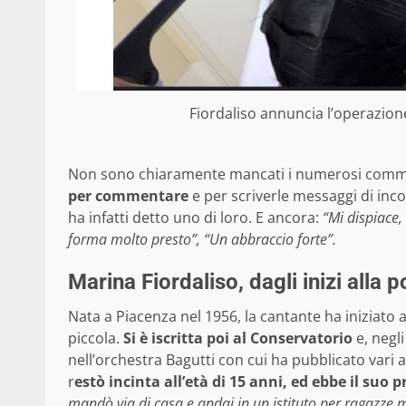
Fiordaliso annuncia l’operazione
Non sono chiaramente mancati i numerosi commen
per commentare
e per scriverle messaggi di inco
ha infatti detto uno di loro. E ancora:
“Mi dispiace,
forma molto presto”, “Un abbraccio forte”.
Marina Fiordaliso, dagli inizi alla p
Nata a Piacenza nel 1956, la cantante ha iniziat
piccola.
Si è iscritta poi al Conservatorio
e, negli
nell’orchestra Bagutti con cui ha pubblicato vari 
r
estò incinta all’età di 15 anni, ed ebbe il suo 
mandò via di casa e andai in un istituto per ragazze 