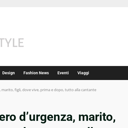
Design
Fashion News
Eventi
Viaggi
 marito, figli, dove vive, prima e dopo, tutto alla cantante
vero d’urgenza, marito,