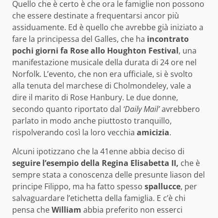
Quello che è certo è che ora le famiglie non possono
che essere destinate a frequentarsi ancor più
assiduamente. Ed è quello che avrebbe già iniziato a
fare la principessa del Galles, che ha
incontrato
pochi giorni fa Rose allo Houghton Festival
, una
manifestazione musicale della durata di 24 ore nel
Norfolk. L’evento, che non era ufficiale, si è svolto
alla tenuta del marchese di Cholmondeley, vale a
dire il marito di Rose Hanbury. Le due donne,
secondo quanto riportato dal
‘Daily Mail’
avrebbero
parlato in modo anche piuttosto tranquillo,
rispolverando così la loro vecchia
amicizia
.
Alcuni ipotizzano che la 41enne abbia deciso di
seguire l’esempio della Regina Elisabetta II,
che è
sempre stata a conoscenza delle presunte liason del
principe Filippo, ma ha fatto spesso
spallucce
, per
salvaguardare l’etichetta della famiglia. E c’è chi
pensa che
William
abbia preferito non esserci