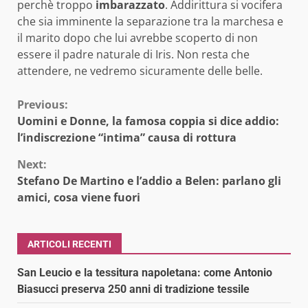
perchè troppo
imbarazzato
. Addirittura si vocifera
che sia imminente la separazione tra la marchesa e
il marito dopo che lui avrebbe scoperto di non
essere il padre naturale di Iris. Non resta che
attendere, ne vedremo sicuramente delle belle.
Continue
Previous:
Uomini e Donne, la famosa coppia si dice addio:
Reading
l’indiscrezione “intima” causa di rottura
Next:
Stefano De Martino e l’addio a Belen: parlano gli
amici, cosa viene fuori
ARTICOLI RECENTI
San Leucio e la tessitura napoletana: come Antonio
Biasucci preserva 250 anni di tradizione tessile