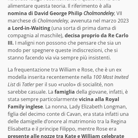
alimentare questa teoria. Il riferimento è alla
nomina
di David George Philip
Cholmondeley
, VII
marchese di
Cholmondeley,
avvenuta nel marzo 2023
a Lord-in-Waiting
(una sorta di prima dama di
compagnia al maschile),
decisa proprio da Re Carlo
III.
I maligni non possono che pensare che sia un
modo per spegnere queste indiscrezioni, che si
stanno facendo via via sempre più insistenti.
La frequentazione tra William e Rose, che è un ex
modella
inserita recentemente nella
100 Most Invited
List
di
Tatler
per il suo «ruolo» di socialité, non
sarebbe casuale. La
famiglia
della giovane, infatti, è
stata sempre particolarmente
vicina alla Royal
Family inglese
. La nonna, Lady Elizabeth Longman,
figlia del decimo conte di Cavan, era stata infatti una
delle damigelle d’onore al matrimonio tra la Regina
Elisabetta e il principe Filippo, mentre Rose era
presente alle nozze tra Kate e William celebrate