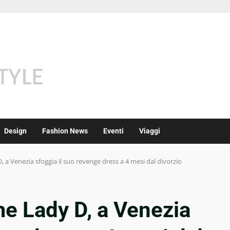
Design
Fashion News
Eventi
Viaggi
 Venezia sfoggia il suo revenge dress a 4 mesi dal divorzio
 Lady D, a Venezia