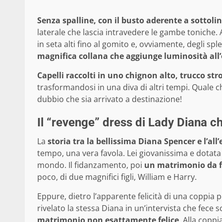
Senza spalline, con il busto aderente a sottol
laterale che lascia intravedere le gambe toniche.
in seta alti fino al gomito e, ovviamente, degli splen
magnifica collana che aggiunge luminosità all’o
Capelli raccolti in uno chignon alto, trucco st
trasformandosi in una diva di altri tempi. Quale ch
dubbio che sia arrivato a destinazione!
Il “revenge” dress di Lady Diana ch
La
storia tra la bellissima Diana Spencer e l’all
tempo, una vera favola. Lei giovanissima e dotata d
mondo. Il fidanzamento, poi
un matrimonio da fi
poco, di due magnifici figli, William e Harry.
Eppure, dietro l’apparente felicità di una coppia
rivelato la stessa Diana in un’intervista che fece 
matrimonio non esattamente felice
. Alla coppi