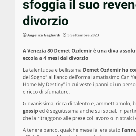
sfoggia il suo reve
divorzio
Angelica Gagliardi
5 Settembre 2023
A Venezia 80 Demet Ozdemir è una diva assoluta:
eccola a 4 mesi dal divorzio
La talentuosa e bellissima
Demet Ozdemir ha con
del Sogno” al fianco dell’ormai amatissimo Can Y
Home My Destiny” in cui veste i panni di un pers
e ricco di sfumature.
Giovanissima, ricca di talento e, ammettiamolo, b
gossip
ed è seguitissima anche sui social, in par
che la ritraggono alle prese col lavoro o in stralci d
A tenere banco, qualche mese fa, era stato
l’ann