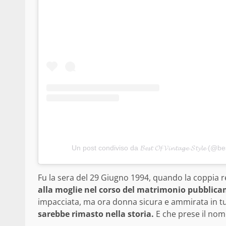
Un post condiviso da 𝓑𝓮𝓼𝓽 𝓞𝓯 𝓥𝓲𝓷𝓽𝓪𝓰𝓮 𝓢𝓽𝔂𝓵𝓮 
Fu la sera del 29 Giugno 1994, quando la coppia r
alla moglie nel corso del matrimonio pubblic
impacciata, ma ora donna sicura e ammirata in t
sarebbe rimasto nella storia.
E che prese il nom