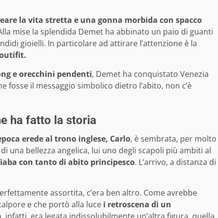
ineare la vita stretta e una gonna morbida con spacco
 Alla mise la splendida Demet ha abbinato un paio di guanti
didi gioielli. In particolare ad attirare l’attenzione è la
utifit.
rong e orecchini pendenti
, Demet ha conquistato Venezia
e fosse il messaggio simbolico dietro l’abito, non c’è
e ha fatto la storia
’epoca erede al trono inglese, Carlo
, è sembrata, per molto
i una bellezza angelica, lui uno degli scapoli più ambiti al
aba con tanto di abito principesco
. L’arrivo, a distanza di
 perfettamente assortita, c’era ben altro. Come avrebbe
scalpore e che portò alla luce
i retroscena di un
a, infatti, era legata indissolubilmente un’altra figura, quella