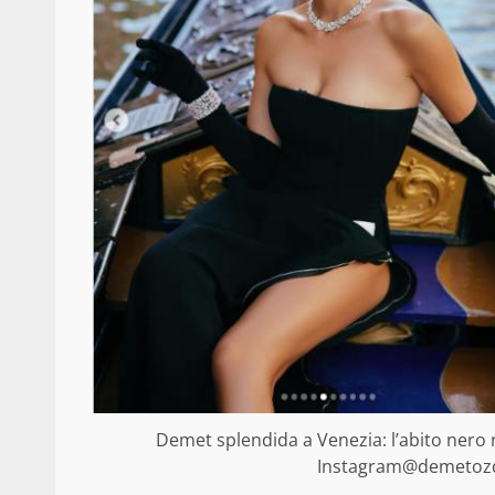
Demet splendida a Venezia: l’abito nero r
Instagram@demetozdem