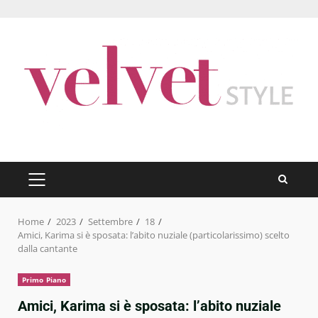
Skip
to
content
PRIMARY
MENU
Home
2023
Settembre
18
Amici, Karima si è sposata: l’abito nuziale (particolarissimo) scelto
dalla cantante
Primo Piano
Amici, Karima si è sposata: l’abito nuziale