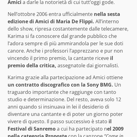
Amici
a darle la notorietà di cui tutt’oggi gode.
Nell’ottobre 2006 entra ufficialmente
nella sesta
edizione di Amici di Maria De Flippi.
All’interno
dello show, ripresa costantemente dalle telecamere,
Karima si fa conoscere dal grande pubblico che
l’adora sempre di più ammirandola per le sue doti
canore. Anche i professori l’apprezzano e pur non
vincendo il primo premio, la cantante riceve
il
premio della critica,
assegnatole dai giornalisti.
Karima grazie alla partecipazione ad Amici ottiene
un contratto discografico con la Sony BMG.
Un
traguardo importante che raggiunge con tanto
studio e determinazione. Del resto, aveva solo 12
anni quando si insinuava in lei il desiderio di
diventare una cantante e di poter un giorno poter
vivere di questo. Il passo successivo è stato
il
Festival di Sanremo
a cui ha partecipato n
el 2009
nella categoria Proposte
con la canzone
“Come in