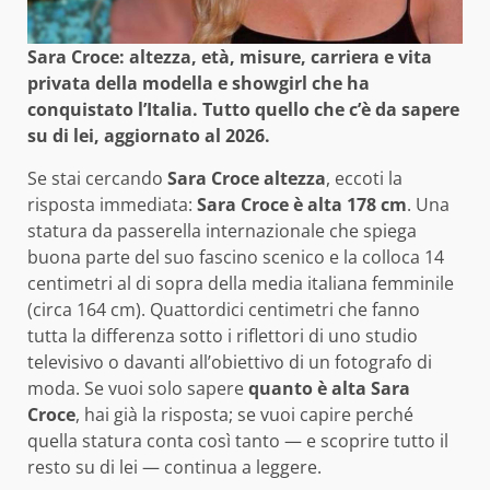
Sara Croce: altezza, età, misure, carriera e vita
privata della modella e showgirl che ha
conquistato l’Italia. Tutto quello che c’è da sapere
su di lei, aggiornato al 2026.
Se stai cercando
Sara Croce altezza
, eccoti la
risposta immediata:
Sara Croce è alta 178 cm
. Una
statura da passerella internazionale che spiega
buona parte del suo fascino scenico e la colloca 14
centimetri al di sopra della media italiana femminile
(circa 164 cm). Quattordici centimetri che fanno
tutta la differenza sotto i riflettori di uno studio
televisivo o davanti all’obiettivo di un fotografo di
moda. Se vuoi solo sapere
quanto è alta Sara
Croce
, hai già la risposta; se vuoi capire perché
quella statura conta così tanto — e scoprire tutto il
resto su di lei — continua a leggere.