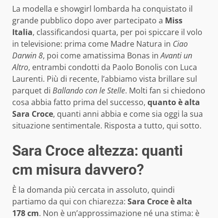
La modella e showgirl lombarda ha conquistato il
grande pubblico dopo aver partecipato a
Miss
Italia
, classificandosi quarta, per poi spiccare il volo
in televisione: prima come Madre Natura in
Ciao
Darwin 8
, poi come amatissima Bonas in
Avanti un
Altro
, entrambi condotti da Paolo Bonolis con Luca
Laurenti. Più di recente, l’abbiamo vista brillare sul
parquet di
Ballando con le Stelle
. Molti fan si chiedono
cosa abbia fatto prima del successo,
quanto è alta
Sara Croce
, quanti anni abbia e come sia oggi la sua
situazione sentimentale. Risposta a tutto, qui sotto.
Sara Croce altezza: quanti
cm misura davvero?
È la domanda più cercata in assoluto, quindi
partiamo da qui con chiarezza:
Sara Croce è alta
178 cm
. Non è un’approssimazione né una stima: è