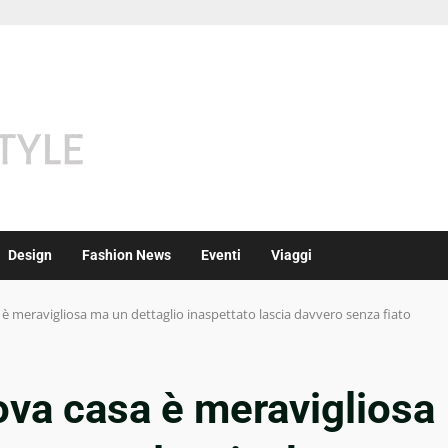
Design
Fashion News
Eventi
Viaggi
sa è meravigliosa ma un dettaglio inaspettato lascia davvero senza fiato
uova casa è meravigliosa