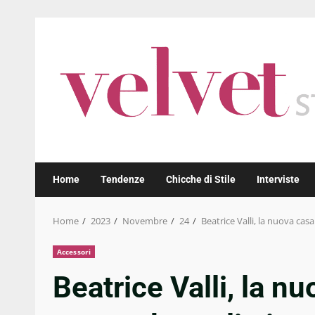
Skip
to
content
Home
Tendenze
Chicche di Stile
Interviste
Home
2023
Novembre
24
Beatrice Valli, la nuova ca
Accessori
Beatrice Valli, la n