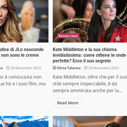
Beauty news
utine di JLo nasconde
Kate Middleton e la sua chioma
e non sono le creme
invidiatissima: come ottiene le onde
perfette? Ecco il suo segreto
io
24 Novembre 2023
Silvia Talarico
24 Novembre 2023
ez è conosciuta non
Kate Middleton, oltre che per il su
ue hit e i suoi film, ma
stile sempre impeccabile, è da
sempre ammirata anche per la...
Read More