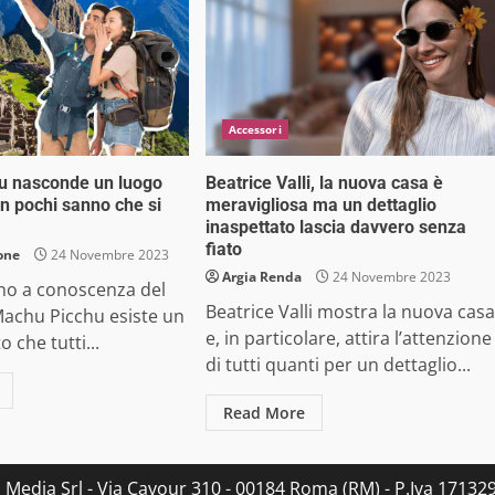
Accessori
u nasconde un luogo
Beatrice Valli, la nuova casa è
in pochi sanno che si
meravigliosa ma un dettaglio
inaspettato lascia davvero senza
fiato
one
24 Novembre 2023
Argia Renda
24 Novembre 2023
ono a conoscenza del
Beatrice Valli mostra la nuova casa
Machu Picchu esiste un
e, in particolare, attira l’attenzione
 che tutti...
di tutti quanti per un dettaglio...
Read More
s Media Srl - Via Cavour 310 - 00184 Roma (RM) - P.Iva 171329