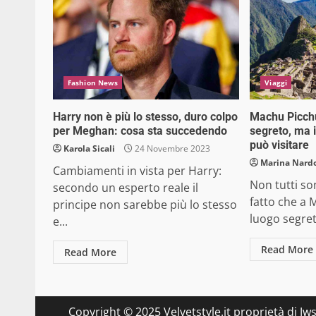
Fashion News
Viaggi
Harry non è più lo stesso, duro colpo
Machu Picch
per Meghan: cosa sta succedendo
segreto, ma 
può visitare
Karola Sicali
24 Novembre 2023
Marina Nard
Cambiamenti in vista per Harry:
Non tutti s
secondo un esperto reale il
fatto che a 
principe non sarebbe più lo stesso
luogo segreto
e...
Read More
Read More
Copyright © 2025 Velvetstyle.it proprietà di Jw